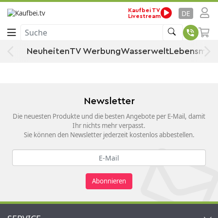
Startseite
Küche, Haushalt & Wohnen
Kaufbei TV
Wohnen
Möbel
Regal
DE
Livestream
CD- & DVD-Regal
Suche
CD- & DVD-Regal
Neuheiten
TV Werbung
Wasserwelt
Lebensmitt
Newsletter
Die neuesten Produkte und die besten Angebote per E-Mail, damit
Ihr nichts mehr verpasst.
Sie können den Newsletter jederzeit kostenlos abbestellen.
Abonnieren