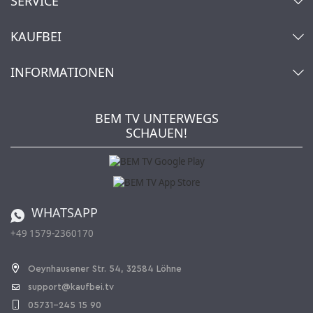
SERVICE
Kontakt
KAUFBEI
Warenkorb
Konto
Über uns
INFORMATIONEN
Mein Wunschzettel
Händler & Hersteller
Wie bestellen?
Kaufbei TV Livestream
Impressum
Newsletter
Jobs
AGB
BEM TV UNTERWEGS
Kaufbei Magazin
Datenschutz
SCHAUEN!
Affiliateprogramm
Zahlung und Versand
Katalog
Widerrufsbelehrung
Batterieverordnung
Bestellen aus der Schweiz
WHATSAPP
+49 1579-2360170
Vertrag widerrufen
Oeynhausener Str. 54, 32584 Löhne
support@kaufbei.tv
05731-245 15 90