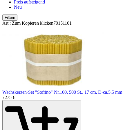
Preis aufsteigend
Neu
Filtern
Art.:
Zum Kopieren klicken
70151101
Wachskerzen-Set "Sofrino" Nr.100, 500 St., 17 cm, D-ca.5,5 mm
72
75
€