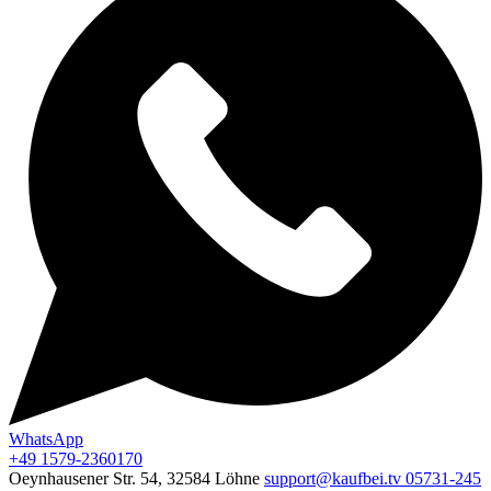
WhatsApp
+49 1579-2360170
Oeynhausener Str. 54, 32584 Löhne
support@kaufbei.tv
05731-245