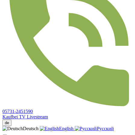
05731-2451590
Kaufbei TV Livestream
de
Deutsch
English
Русский