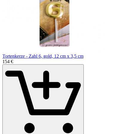
Tortenkerze - Zahl 6, gold, 12 cm x 3,5 cm
1
54
€