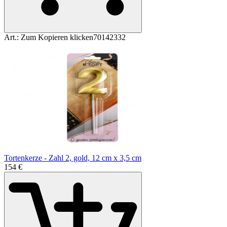
Art.:
Zum Kopieren klicken
70142332
Tortenkerze - Zahl 2, gold, 12 cm x 3,5 cm
1
54
€