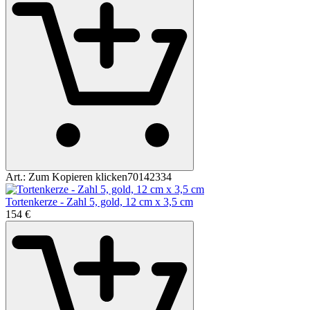
Art.:
Zum Kopieren klicken
70142334
Tortenkerze - Zahl 5, gold, 12 cm x 3,5 cm
1
54
€