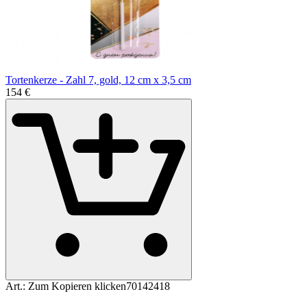
Tortenkerze - Zahl 7, gold, 12 cm x 3,5 cm
1
54
€
Art.:
Zum Kopieren klicken
70142418