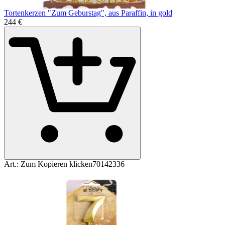
Tortenkerzen "Zum Geburstag", aus Paraffin, in gold
2
44
€
Art.:
Zum Kopieren klicken
70142336