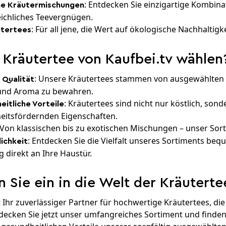
: Entdecken Sie einzigartige Kombin
he Kräutermischungen
ichliches Teevergnügen.
: Für all jene, die Wert auf ökologische Nachhaltig
utertees
Kräutertee von Kaufbei.tv wählen
: Unsere Kräutertees stammen von ausgewählten 
 Qualität
 und Aroma zu bewahren.
: Kräutertees sind nicht nur köstlich, son
itliche Vorteile
eitsfördernden Eigenschaften.
 Von klassischen bis zu exotischen Mischungen – unser Sort
: Entdecken Sie die Vielfalt unseres Sortiments be
ichkeit
g direkt an Ihre Haustür.
 Sie ein in die Welt der Kräuterte
st Ihr zuverlässiger Partner für hochwertige Kräutertees, 
ecken Sie jetzt unser umfangreiches Sortiment und finden S