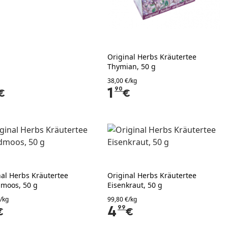
Original Herbs Kräutertee
Thymian, 50 g
38,00 €/kg
1
90
€
€
nal Herbs Kräutertee
Original Herbs Kräutertee
dmoos, 50 g
Eisenkraut, 50 g
/kg
99,80 €/kg
4
99
€
€