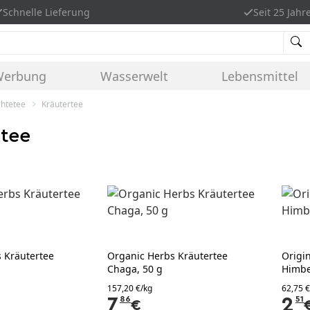
Schnelle Lieferung
Seit 25 Jahr
Werbung
Wasserwelt
Lebensmittel
chtetee
Kräutertee
rtee
s Kräutertee
​Organic Herbs Kräutertee
Origin
Chaga, 50 g
Himbe
157,20 €/kg
62,75 €
7
86
2
51
€