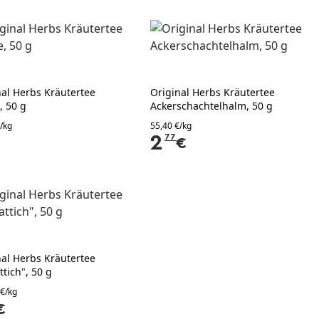
nal Herbs Kräutertee
Original Herbs Kräutertee
, 50 g
Ackerschachtelhalm, 50 g
/kg
55,40 €/kg
2
77
€
€
nal Herbs Kräutertee
ttich", 50 g
 €/kg
€