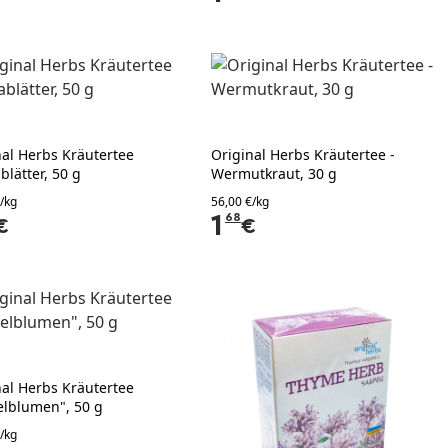
nal Herbs Kräutertee
Original Herbs Kräutertee -
lätter, 50 g
Wermutkraut, 30 g
/kg
56,00 €/kg
1
68
€
€
nal Herbs Kräutertee
elblumen", 50 g
/kg