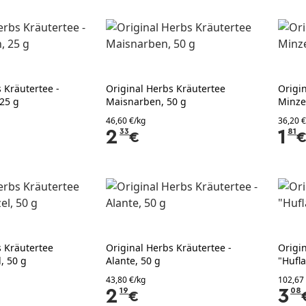
 Kräutertee -
Original Herbs Kräutertee
Origi
25 g
Maisnarben, 50 g
Minze
46,60 €/kg
36,20 €
2
33
1
81
€
s Kräutertee
Original Herbs Kräutertee -
Origi
, 50 g
Alante, 50 g
"Hufla
43,80 €/kg
102,67
2
19
3
08
€