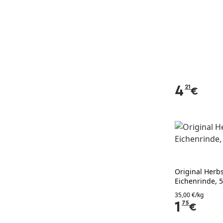
4
21
€
Original Herbs
Eichenrinde, 
35,00 €/kg
1
75
€