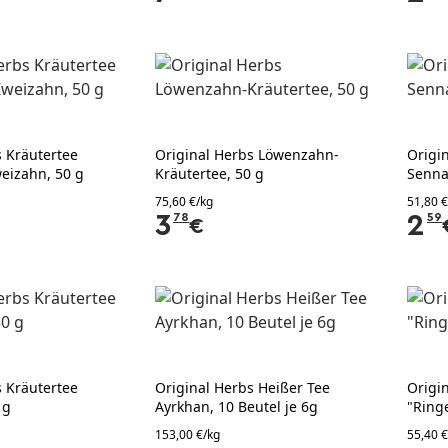
s Kräutertee
Original Herbs Löwenzahn-
Origi
weizahn, 50 g
Kräutertee, 50 g
Sennab
75,60 €/kg
51,80 €
3
78
2
59
€
s Kräutertee
Original Herbs Heißer Tee
Origi
 g
Ayrkhan, 10 Beutel je 6g
"Ring
153,00 €/kg
55,40 €