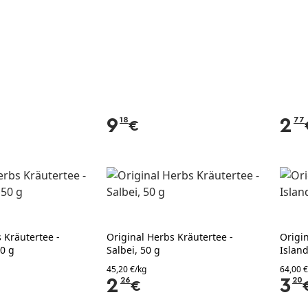
9
18
2
77
€
 Kräutertee -
Original Herbs Kräutertee -
Origi
50 g
Salbei, 50 g
Islan
45,20 €/kg
64,00 €
2
26
3
20
€