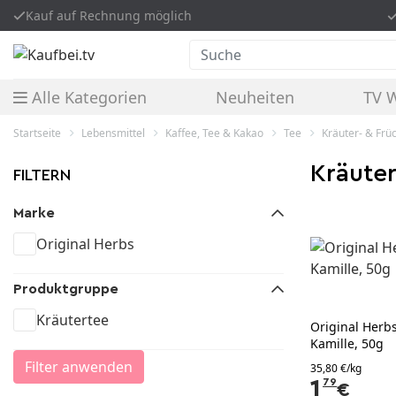
Kauf auf Rechnung möglich
Suche
Alle Kategorien
Neuheiten
TV 
Startseite
Lebensmittel
Kaffee, Tee & Kakao
Tee
Kräuter- & Frü
Kräute
FILTERN
Marke
Original Herbs
Produktgruppe
Kräutertee
Original Herb
Kamille, 50g
Filter anwenden
35,80 €/kg
1
79
€