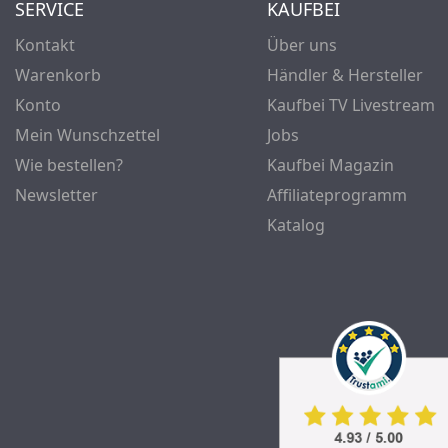
SERVICE
KAUFBEI
Kontakt
Über uns
Warenkorb
Händler & Hersteller
Konto
Kaufbei TV Livestream
Mein Wunschzettel
Jobs
Wie bestellen?
Kaufbei Magazin
Newsletter
Affiliateprogramm
Katalog