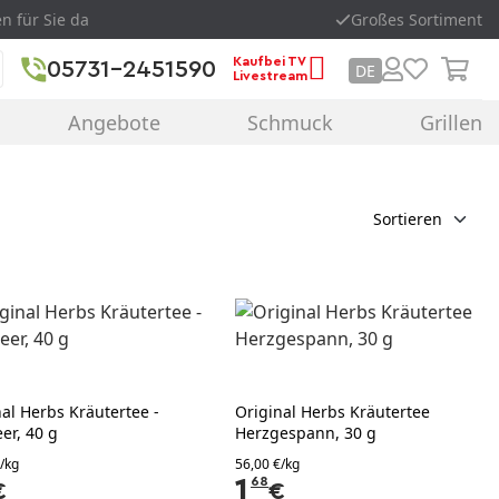
en für Sie da
Großes Sortiment
Kaufbei TV
05731-2451590
DE
Livestream
Angebote
Schmuck
Grillen
Sortieren
al Herbs Kräutertee -
Original Herbs Kräutertee
er, 40 g
Herzgespann, 30 g
/kg
56,00 €/kg
1
68
€
€