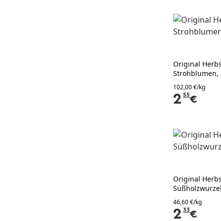
Original Herbs
Strohblumen, 
102,00 €/kg
2
55
€
Original Herb
Süßholzwurzel
46,60 €/kg
2
33
€