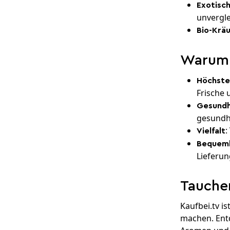
Exotisc
unvergle
Bio-Krä
Warum 
Höchste
Frische
Gesundhe
gesundh
:
Vielfalt
Bequeml
Lieferun
Tauchen
Kaufbei.tv i
machen. Entd