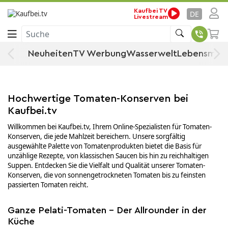
Startseite
Lebensmittel
Nahrungsmittel
Kaufbei TV
DE
Livestream
Fertiggerichte & Konserven
Gemüsekonserven
Suche
Tomaten-Konserven
Neuheiten
TV Werbung
Wasserwelt
Lebensmitt
Tomaten-Konserven
Hochwertige Tomaten-Konserven bei
Kaufbei.tv
Willkommen bei Kaufbei.tv, Ihrem Online-Spezialisten für Tomaten-
Konserven, die jede Mahlzeit bereichern. Unsere sorgfältig
ausgewählte Palette von Tomatenprodukten bietet die Basis für
unzählige Rezepte, von klassischen Saucen bis hin zu reichhaltigen
Suppen. Entdecken Sie die Vielfalt und Qualität unserer Tomaten-
Konserven, die von sonnengetrockneten Tomaten bis zu feinsten
passierten Tomaten reicht.
Ganze Pelati-Tomaten – Der Allrounder in der
Küche