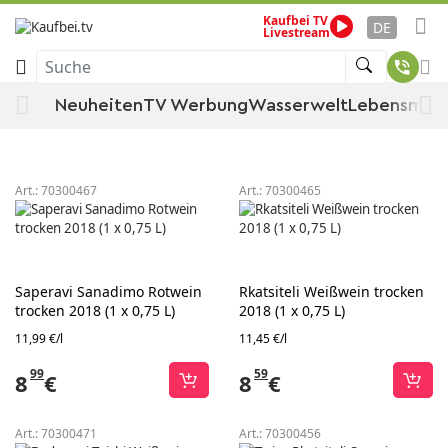
Kaufbei TV
Wein
Startseite
Lebensmittel
Wein, Spirituosen & Tabak
DE
Livestream
Suche
Wein
Neuheiten
TV Werbung
Wasserwelt
Lebensmitt
Sortieren
Filtern
Art.:
70300467
Art.:
70300465
Saperavi Sanadimo Rotwein
Rkatsiteli Weißwein trocken
trocken 2018 (1 x 0,75 L)
2018 (1 x 0,75 L)
11,99 €/l
11,45 €/l
99
59
8
€
8
€
Art.:
70300471
Art.:
70300456