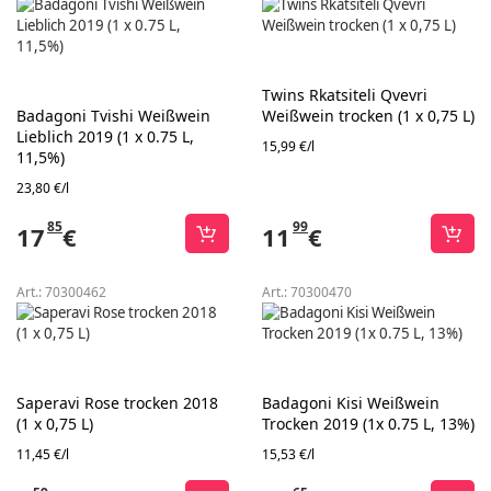
Twins Rkatsiteli Qvevri
Badagoni Tvishi Weißwein
Weißwein trocken (1 x 0,75 L)
Lieblich 2019 (1 x 0.75 L,
15,99 €/l
11,5%)
23,80 €/l
85
99
17
€
11
€
Art.:
70300462
Art.:
70300470
Saperavi Rose trocken 2018
Badagoni Kisi Weißwein
(1 x 0,75 L)
Trocken 2019 (1x 0.75 L, 13%)
11,45 €/l
15,53 €/l