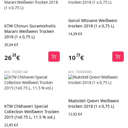
Goruli Mtsvane Weißwein
KTW Chinuri Guramishvilis
trocken 2018 (1 x 0,75 L)
Marani Weißwein Trocken
14,39 €/l
2018 (1 x 0,75 L)
35,04 €/l
28
79
26
€
10
€
Art.:
70300144
Art.:
70300466
Rkatsiteli Qvevri Weißwein
KTW Chkhaveri Special
trocken 2018 (1 x 0,75 L)
Collection Weißwein Trocken
12,92 €/l
2015 (1x0.75 L, 11.5 % vol.)
22,85 €/l