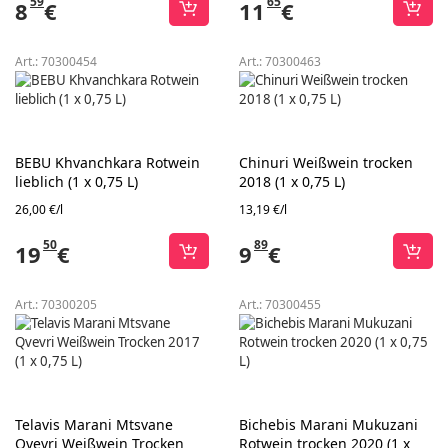
59
65
8
€
11
€
Art.:
70300454
Art.:
70300463
BEBU Khvanchkara Rotwein
Chinuri Weißwein trocken
lieblich (1 x 0,75 L)
2018 (1 x 0,75 L)
26,00 €/l
13,19 €/l
50
89
19
€
9
€
Art.:
70300205
Art.:
70300455
Telavis Marani Mtsvane
Bichebis Marani Mukuzani
Qvevri Weißwein Trocken
Rotwein trocken 2020 (1 x