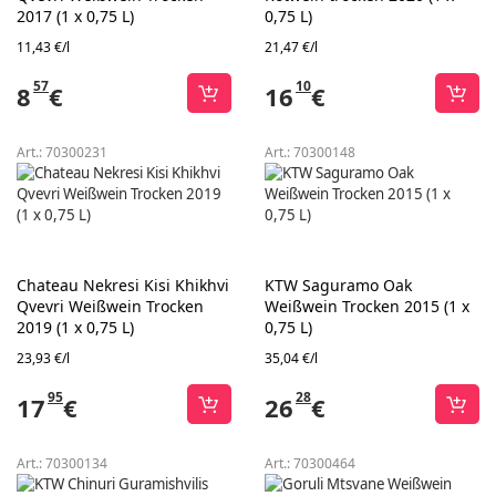
2017 (1 x 0,75 L)
0,75 L)
11,43 €/l
21,47 €/l
57
10
8
€
16
€
Art.:
70300231
Art.:
70300148
Chateau Nekresi Kisi Khikhvi
KTW Saguramo Oak
Qvevri Weißwein Trocken
Weißwein Trocken 2015 (1 x
2019 (1 x 0,75 L)
0,75 L)
23,93 €/l
35,04 €/l
95
28
17
€
26
€
Art.:
70300134
Art.:
70300464