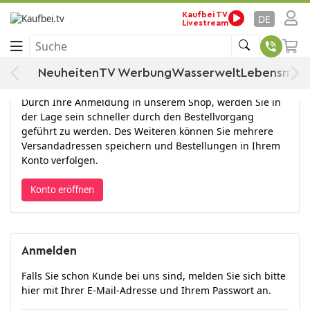
Kaufbei TV
DE
Livestream
Anmelden
Suche
Neuheiten
TV Werbung
Wasserwelt
Lebensmitt
Konto eröffnen
Durch Ihre Anmeldung in unserem Shop, werden Sie in
der Lage sein schneller durch den Bestellvorgang
geführt zu werden. Des Weiteren können Sie mehrere
Versandadressen speichern und Bestellungen in Ihrem
Konto verfolgen.
Konto eröffnen
Anmelden
Falls Sie schon Kunde bei uns sind, melden Sie sich bitte
hier mit Ihrer E-Mail-Adresse und Ihrem Passwort an.