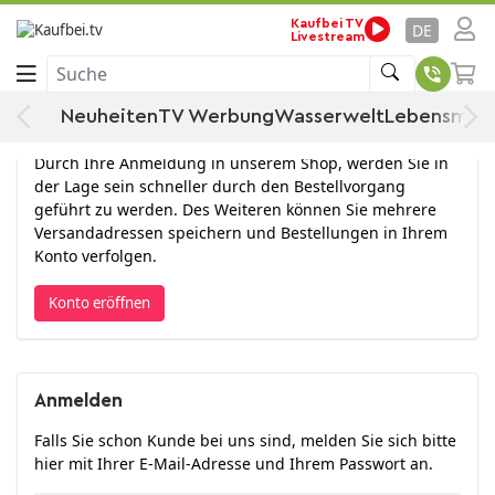
Kaufbei TV
DE
Livestream
Anmelden
Suche
Neuheiten
TV Werbung
Wasserwelt
Lebensmitt
Konto eröffnen
Durch Ihre Anmeldung in unserem Shop, werden Sie in
der Lage sein schneller durch den Bestellvorgang
geführt zu werden. Des Weiteren können Sie mehrere
Versandadressen speichern und Bestellungen in Ihrem
Konto verfolgen.
Konto eröffnen
Anmelden
Falls Sie schon Kunde bei uns sind, melden Sie sich bitte
hier mit Ihrer E-Mail-Adresse und Ihrem Passwort an.