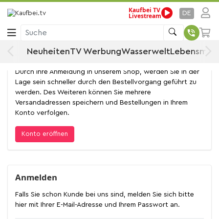
Kaufbei TV
DE
Livestream
Anmelden
Suche
Neuheiten
TV Werbung
Wasserwelt
Lebensmitt
Konto eröffnen
Durch Ihre Anmeldung in unserem Shop, werden Sie in der
Lage sein schneller durch den Bestellvorgang geführt zu
werden. Des Weiteren können Sie mehrere
Versandadressen speichern und Bestellungen in Ihrem
Konto verfolgen.
Konto eröffnen
Anmelden
Falls Sie schon Kunde bei uns sind, melden Sie sich bitte
hier mit Ihrer E-Mail-Adresse und Ihrem Passwort an.