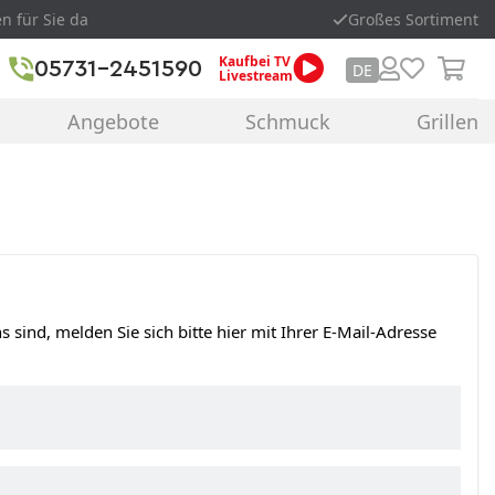
en für Sie da
Großes Sortiment
Kaufbei TV
05731-2451590
DE
Livestream
Angebote
Schmuck
Grillen
s sind, melden Sie sich bitte hier mit Ihrer E-Mail-Adresse