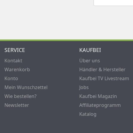
SERVICE
KAUFBEI
Kontakt
Über uns
Warenkorb
Händler & Hersteller
Konto
Kaufbei TV Livestream
Mein Wunschzettel
Jobs
Wie bestellen?
Kaufbei Magazin
Newsletter
Affiliateprogramm
Katalog