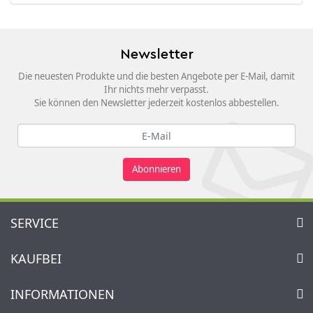
Newsletter
Die neuesten Produkte und die besten Angebote per E-Mail, damit
Ihr nichts mehr verpasst.
Sie können den Newsletter jederzeit kostenlos abbestellen.
Abonnieren
SERVICE
Kontakt
KAUFBEI
Warenkorb
Konto
Über uns
INFORMATIONEN
Mein Wunschzettel
Händler & Hersteller