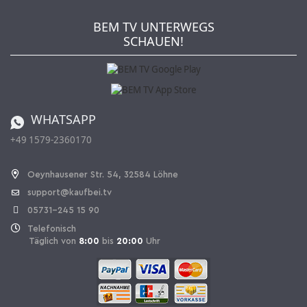
Wie bestellen?
Kaufbei TV Livestream
Impressum
Newsletter
Jobs
AGB
BEM TV UNTERWEGS
Kaufbei Magazin
Datenschutz
SCHAUEN!
Affiliateprogramm
Zahlung und Versand
Katalog
Widerrufsbelehrung
Batterieverordnung
Bestellen aus der Schweiz
WHATSAPP
+49 1579-2360170
Vertrag widerrufen
Oeynhausener Str. 54, 32584 Löhne
support@kaufbei.tv
05731-245 15 90
Telefonisch
Täglich von
8:00
bis
20:00
Uhr