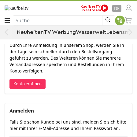
Kaufbei TV
DE
Livestream
Anmelden
Suche
Neuheiten
TV Werbung
Wasserwelt
Lebensmitt
Konto eröffnen
Durch Ihre Anmeldung in unserem Shop, werden Sie in
der Lage sein schneller durch den Bestellvorgang
geführt zu werden. Des Weiteren können Sie mehrere
Versandadressen speichern und Bestellungen in Ihrem
Konto verfolgen.
Konto eröffnen
Anmelden
Falls Sie schon Kunde bei uns sind, melden Sie sich bitte
hier mit Ihrer E-Mail-Adresse und Ihrem Passwort an.