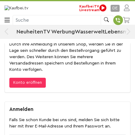
Kaufbei TV
DE
Livestream
Anmelden
Suche
Neuheiten
TV Werbung
Wasserwelt
Lebensmitt
Konto eröffnen
Durch Ihre Anmeldung in unserem Shop, werden Sie in der
Lage sein schneller durch den Bestellvorgang geführt zu
werden. Des Weiteren können Sie mehrere
Versandadressen speichern und Bestellungen in Ihrem
Konto verfolgen.
Konto eröffnen
Anmelden
Falls Sie schon Kunde bei uns sind, melden Sie sich bitte
hier mit Ihrer E-Mail-Adresse und Ihrem Passwort an.