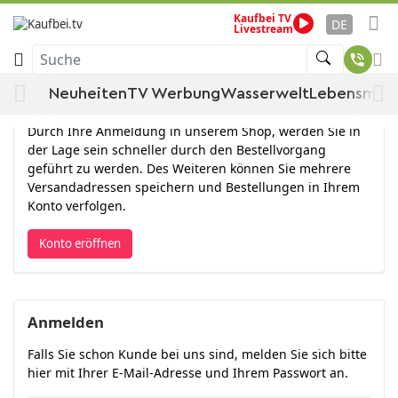
Kaufbei TV
DE
Livestream
Anmelden
Suche
Neuheiten
TV Werbung
Wasserwelt
Lebensmitt
Konto eröffnen
Durch Ihre Anmeldung in unserem Shop, werden Sie in
der Lage sein schneller durch den Bestellvorgang
geführt zu werden. Des Weiteren können Sie mehrere
Versandadressen speichern und Bestellungen in Ihrem
Konto verfolgen.
Konto eröffnen
Anmelden
Falls Sie schon Kunde bei uns sind, melden Sie sich bitte
hier mit Ihrer E-Mail-Adresse und Ihrem Passwort an.