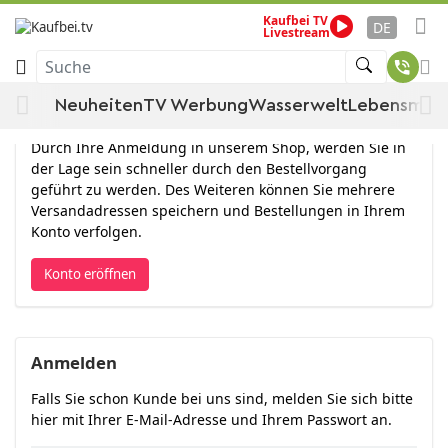
Kaufbei TV
DE
Livestream
Anmelden
Suche
Neuheiten
TV Werbung
Wasserwelt
Lebensmitt
Konto eröffnen
Durch Ihre Anmeldung in unserem Shop, werden Sie in
der Lage sein schneller durch den Bestellvorgang
geführt zu werden. Des Weiteren können Sie mehrere
Versandadressen speichern und Bestellungen in Ihrem
Konto verfolgen.
Konto eröffnen
Anmelden
Falls Sie schon Kunde bei uns sind, melden Sie sich bitte
hier mit Ihrer E-Mail-Adresse und Ihrem Passwort an.