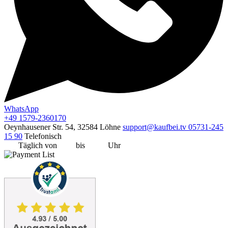
WhatsApp
+49 1579-2360170
Oeynhausener Str. 54, 32584 Löhne
support@kaufbei.tv
05731-245
15 90
Telefonisch
Täglich von
8:00
bis
20:00
Uhr