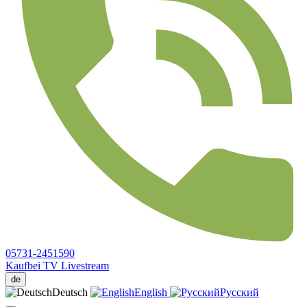
05731-2451590
Kaufbei TV Livestream
de
Deutsch
English
Русский