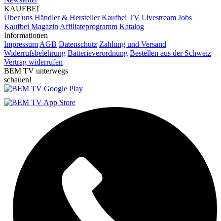
KAUFBEI
Über uns
Händler & Hersteller
Kaufbei TV Livestream
Jobs
Kaufbei Magazin
Affiliateprogramm
Katalog
Informationen
Impressum
AGB
Datenschutz
Zahlung und Versand
Widerrufsbelehrung
Batterieverordnung
Bestellen aus der Schweiz
Vertrag widerrufen
BEM TV unterwegs
schauen!