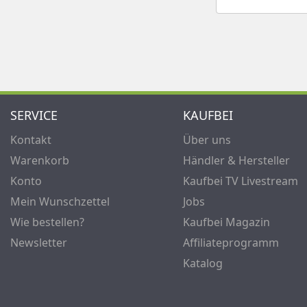
SERVICE
KAUFBEI
Kontakt
Über uns
Warenkorb
Händler & Hersteller
Konto
Kaufbei TV Livestream
Mein Wunschzettel
Jobs
Wie bestellen?
Kaufbei Magazin
Newsletter
Affiliateprogramm
Katalog