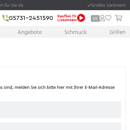
en für Sie da
Großes Sortiment
Kaufbei TV
05731-2451590
DE
Livestream
Angebote
Schmuck
Grillen
s sind, melden Sie sich bitte hier mit Ihrer E-Mail-Adresse