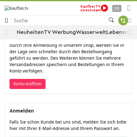
Kaufbei TV
DE
Livestream
Anmelden
Suche
Neuheiten
TV Werbung
Wasserwelt
Lebensmitt
Konto eröffnen
Durch Ihre Anmeldung in unserem Shop, werden Sie in
der Lage sein schneller durch den Bestellvorgang
geführt zu werden. Des Weiteren können Sie mehrere
Versandadressen speichern und Bestellungen in Ihrem
Konto verfolgen.
Konto eröffnen
Anmelden
Falls Sie schon Kunde bei uns sind, melden Sie sich bitte
hier mit Ihrer E-Mail-Adresse und Ihrem Passwort an.