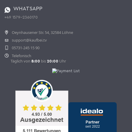
Bestellen aus der Schweiz
WHATSAPP
+49 1579-2360170
Vertrag widerrufen
Oeynhausener Str. 54, 32584 Löhne
support@kaufbei.tv
05731-245 15 90
Telefonisch
Täglich von
bis
Uhr
8:00
20:00