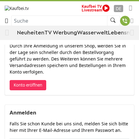
Kaufbei TV
DE
Livestream
Anmelden
Suche
Neuheiten
TV Werbung
Wasserwelt
Lebensmitt
Konto eröffnen
Durch Ihre Anmeldung in unserem Shop, werden Sie in
der Lage sein schneller durch den Bestellvorgang
geführt zu werden. Des Weiteren können Sie mehrere
Versandadressen speichern und Bestellungen in Ihrem
Konto verfolgen.
Konto eröffnen
Anmelden
Falls Sie schon Kunde bei uns sind, melden Sie sich bitte
hier mit Ihrer E-Mail-Adresse und Ihrem Passwort an.