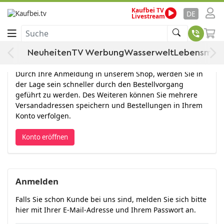
Kaufbei TV
DE
Livestream
Anmelden
Suche
Neuheiten
TV Werbung
Wasserwelt
Lebensmitt
Konto eröffnen
Durch Ihre Anmeldung in unserem Shop, werden Sie in
der Lage sein schneller durch den Bestellvorgang
geführt zu werden. Des Weiteren können Sie mehrere
Versandadressen speichern und Bestellungen in Ihrem
Konto verfolgen.
Konto eröffnen
Anmelden
Falls Sie schon Kunde bei uns sind, melden Sie sich bitte
hier mit Ihrer E-Mail-Adresse und Ihrem Passwort an.