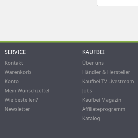
SERVICE
KAUFBEI
Kontakt
Über uns
Warenkorb
Händler & Hersteller
Konto
Kaufbei TV Livestream
Mein Wunschzettel
Jobs
Wie bestellen?
Kaufbei Magazin
Newsletter
Affiliateprogramm
Katalog