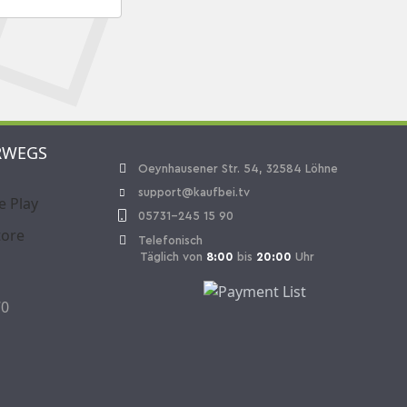
RWEGS
Oeynhausener Str. 54, 32584 Löhne
support@kaufbei.tv
05731-245 15 90
Telefonisch
Täglich von
8:00
bis
20:00
Uhr
70