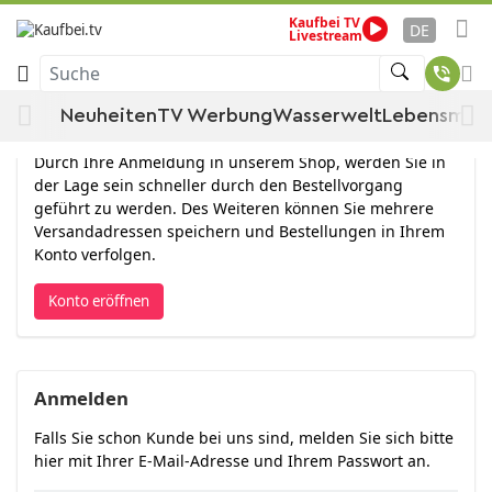
Kaufbei TV
DE
Livestream
Anmelden
Suche
Neuheiten
TV Werbung
Wasserwelt
Lebensmitt
Konto eröffnen
Durch Ihre Anmeldung in unserem Shop, werden Sie in
der Lage sein schneller durch den Bestellvorgang
geführt zu werden. Des Weiteren können Sie mehrere
Versandadressen speichern und Bestellungen in Ihrem
Konto verfolgen.
Konto eröffnen
Anmelden
Falls Sie schon Kunde bei uns sind, melden Sie sich bitte
hier mit Ihrer E-Mail-Adresse und Ihrem Passwort an.