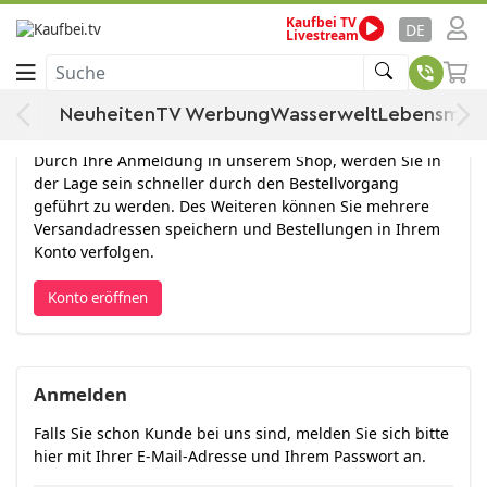
Kaufbei TV
DE
Livestream
Anmelden
Suche
Neuheiten
TV Werbung
Wasserwelt
Lebensmitt
Konto eröffnen
Durch Ihre Anmeldung in unserem Shop, werden Sie in
der Lage sein schneller durch den Bestellvorgang
geführt zu werden. Des Weiteren können Sie mehrere
Versandadressen speichern und Bestellungen in Ihrem
Konto verfolgen.
Konto eröffnen
Anmelden
Falls Sie schon Kunde bei uns sind, melden Sie sich bitte
hier mit Ihrer E-Mail-Adresse und Ihrem Passwort an.