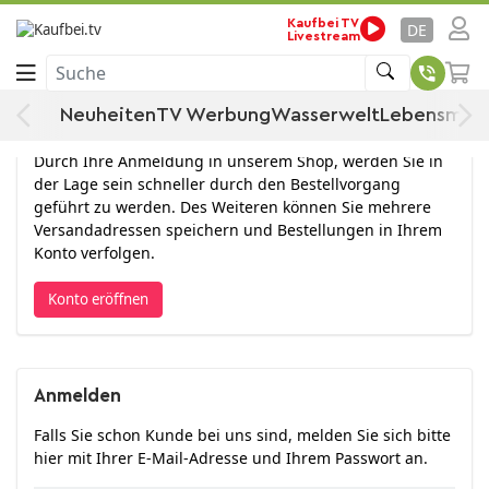
Kaufbei TV
DE
Livestream
Anmelden
Suche
Neuheiten
TV Werbung
Wasserwelt
Lebensmitt
Konto eröffnen
Durch Ihre Anmeldung in unserem Shop, werden Sie in
der Lage sein schneller durch den Bestellvorgang
geführt zu werden. Des Weiteren können Sie mehrere
Versandadressen speichern und Bestellungen in Ihrem
Konto verfolgen.
Konto eröffnen
Anmelden
Falls Sie schon Kunde bei uns sind, melden Sie sich bitte
hier mit Ihrer E-Mail-Adresse und Ihrem Passwort an.