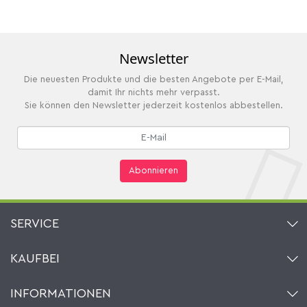
Newsletter
Die neuesten Produkte und die besten Angebote per E-Mail,
damit Ihr nichts mehr verpasst.
Sie können den Newsletter jederzeit kostenlos abbestellen.
Abonnieren
SERVICE
Kontakt
KAUFBEI
Warenkorb
Konto
Über uns
INFORMATIONEN
Mein Wunschzettel
Händler & Hersteller