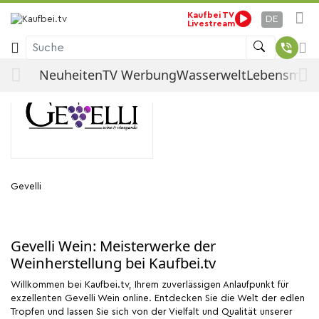
Gevelli
Kaufbei TV
Startseite
Nach Hersteller
DE
Livestream
Suche
Gevelli
Neuheiten
TV Werbung
Wasserwelt
Lebensmitte
Gevelli
Gevelli Wein: Meisterwerke der
Weinherstellung bei Kaufbei.tv
Willkommen bei Kaufbei.tv, Ihrem zuverlässigen Anlaufpunkt für
exzellenten Gevelli Wein online. Entdecken Sie die Welt der edlen
Tropfen und lassen Sie sich von der Vielfalt und Qualität unserer