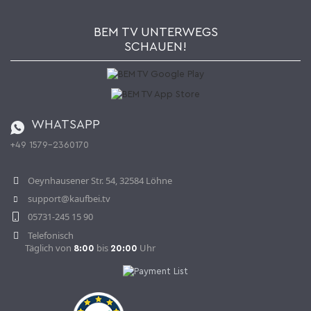
Wie bestellen?
Kaufbei TV Livestream
Impressum
Newsletter
Jobs
AGB
BEM TV UNTERWEGS
Kaufbei Magazin
Datenschutz
SCHAUEN!
Affiliateprogramm
Zahlung und Versand
Katalog
Widerrufsbelehrung
Batterieverordnung
Bestellen aus der Schweiz
WHATSAPP
+49 1579-2360170
Vertrag widerrufen
Oeynhausener Str. 54, 32584 Löhne
support@kaufbei.tv
05731-245 15 90
Telefonisch
Täglich von
bis
Uhr
8:00
20:00