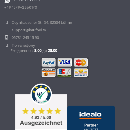
+49 1579-2360170
OPAL_WITHDRAW_LINK_TEXT
Oeynhausener Str. 54, 32584 Löhne
support@kaufbei.tv
05731-245 15 90
По телефону
Ежедневно с
8:00
до
20:00