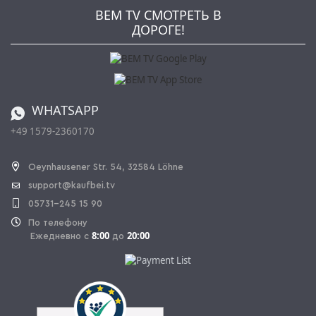
Jobs
AGB
BEM TV СМОТРЕТЬ В
Kaufbei Журнал
Политика конфиденциальности
ДОРОГЕ!
Партнерская программа
Оплата и Доставка
Каталог
Правила возврата
Регулировка батареи
Заказ из Швейцарии
WHATSAPP
+49 1579-2360170
OPAL_WITHDRAW_LINK_TEXT
Oeynhausener Str. 54, 32584 Löhne
support@kaufbei.tv
05731-245 15 90
По телефону
8:00
20:00
Ежедневно с
до