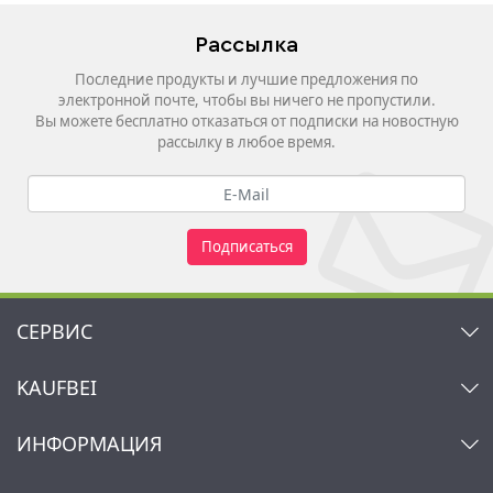
Рассылка
Последние продукты и лучшие предложения по
электронной почте, чтобы вы ничего не пропустили.
Вы можете бесплатно отказаться от подписки на новостную
рассылку в любое время.
Подписаться
СЕРВИС
Контакт
KAUFBEI
Корзина
Аккаунт
О нас
ИНФОРМАЦИЯ
Мой список желаний
Ритейлеры и Производители
Kaufbei TV Livestream
Impressum
Рассылка