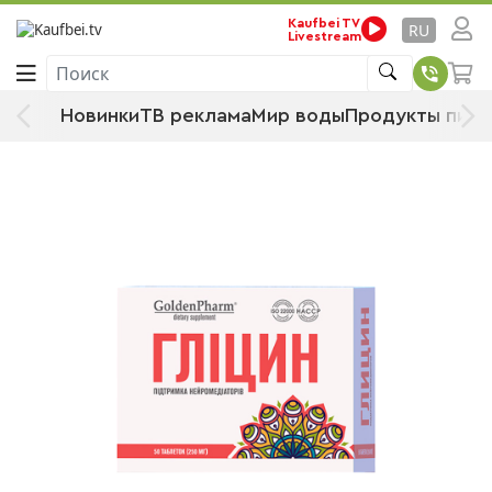
Стартовая страница
Продукты питания
Kaufbei TV
RU
Livestream
Продовольственные товары
Пищевые добавки
Поиск
Golden Pharm Глицин 50 таблеток, 250
Новинки
ТВ реклама
Мир воды
Продукты пита
мг