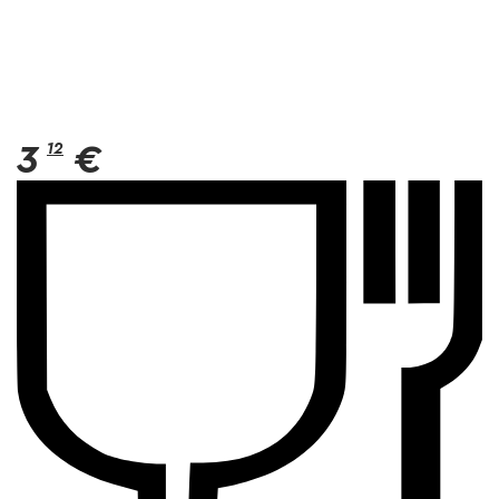
3
12
€