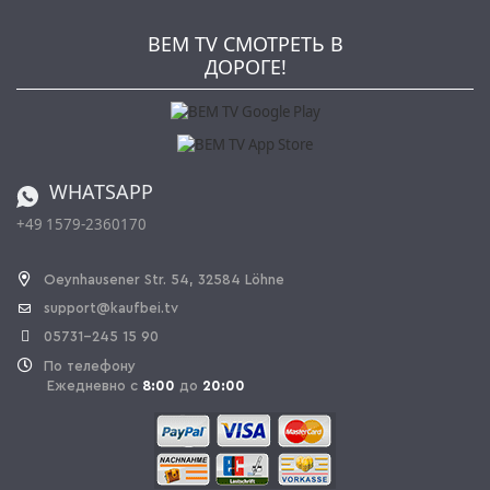
Kaufbei TV Livestream
Impressum
Рассылка
Jobs
AGB
BEM TV СМОТРЕТЬ В
Kaufbei Журнал
Политика конфиденциальности
ДОРОГЕ!
Партнерская программа
Оплата и Доставка
Каталог
Правила возврата
Регулировка батареи
Заказ из Швейцарии
WHATSAPP
+49 1579-2360170
OPAL_WITHDRAW_LINK_TEXT
Oeynhausener Str. 54, 32584 Löhne
support@kaufbei.tv
05731-245 15 90
По телефону
Ежедневно с
8:00
до
20:00