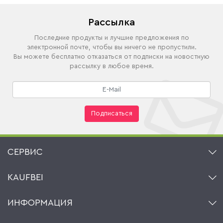
Рассылка
Последние продукты и лучшие предложения по
электронной почте, чтобы вы ничего не пропустили.
Вы можете бесплатно отказаться от подписки на новостную
рассылку в любое время.
Подписаться
СЕРВИС
Контакт
KAUFBEI
Корзина
Аккаунт
О нас
ИНФОРМАЦИЯ
Мой список желаний
Ритейлеры и Производители
Kaufbei TV Livestream
Impressum
Рассылка