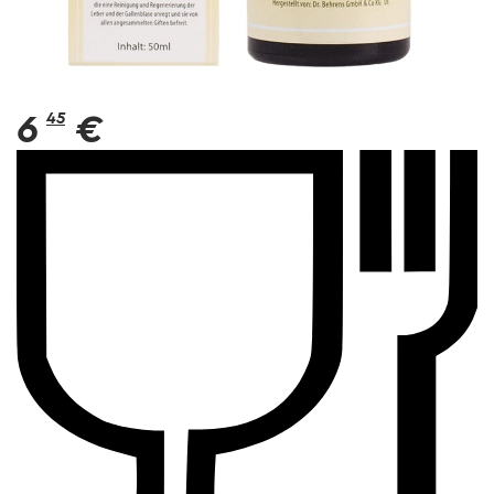
6
45
€