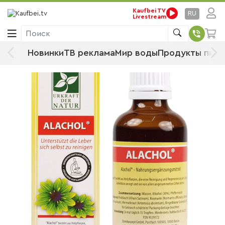
Kaufbei TV
Стартовая страница
Продукты питания
RU
Livestream
Продовольственные товары
Пищевые добавки
Поиск
Hippflow Alachol, 50 мл
Новинки
ТВ реклама
Мир воды
Продукты пита