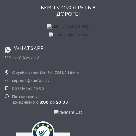
Jobs
AGB
BEM TV СМОТРЕТЬ В
Kaufbei Журнал
Политика конфиденциальности
ДОРОГЕ!
Партнерская программа
Оплата и Доставка
Каталог
Правила возврата
Регулировка батареи
Заказ из Швейцарии
WHATSAPP
+49 1579-2360170
OPAL_WITHDRAW_LINK_TEXT
Oeynhausener Str. 54, 32584 Löhne
support@kaufbei.tv
05731-245 15 90
По телефону
Ежедневно с
8:00
до
20:00