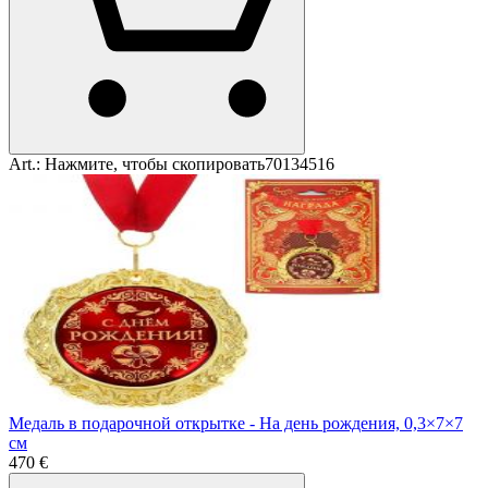
Art.:
Нажмите, чтобы скопировать
70134516
Медаль в подарочной открытке - На день рождения, 0,3×7×7
см
4
70
€