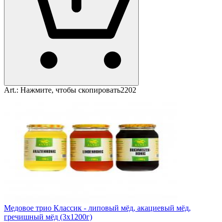
Art.:
Нажмите, чтобы скопировать
2202
Медовое трио Классик - липовый мёд, акациевый мёд,
гречишный мёд (3x1200г)