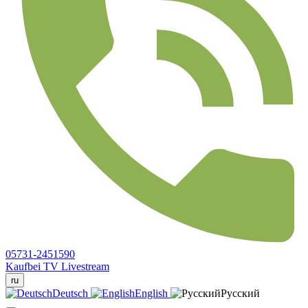
05731-2451590
Kaufbei TV Livestream
ru
Deutsch
English
Русский