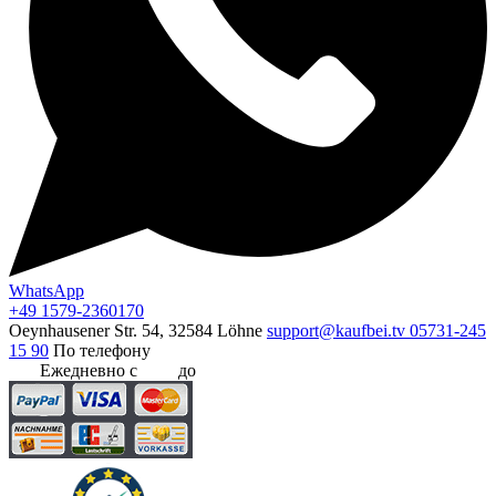
WhatsApp
+49 1579-2360170
Oeynhausener Str. 54, 32584 Löhne
support@kaufbei.tv
05731-245
15 90
По телефону
Ежедневно с
8:00
до
20:00