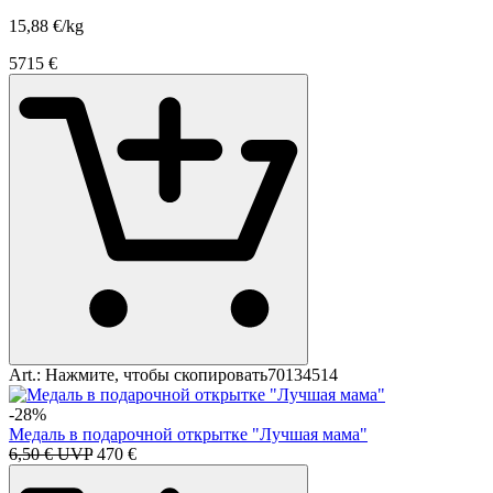
15,88 €/kg
57
15
€
Art.:
Нажмите, чтобы скопировать
70134514
-28%
Медаль в подарочной открытке "Лучшая мама"
6,50 € UVP
4
70
€