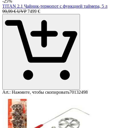
-25%
TITAN 2.1 Чайник-термопот с функцией таймера, 5 л
99,99 € UVP
74
99
€
Art.:
Нажмите, чтобы скопировать
70132498