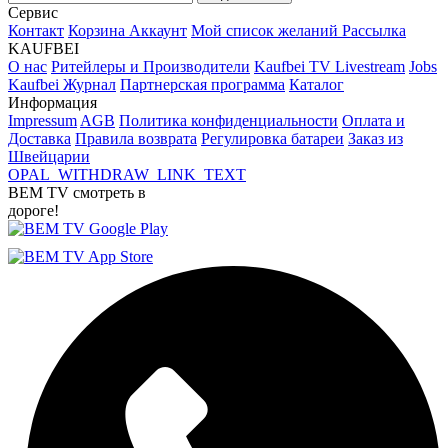
Сервис
Контакт
Корзина
Аккаунт
Мой список желаний
Рассылка
KAUFBEI
О нас
Ритейлеры и Производители
Kaufbei TV Livestream
Jobs
Kaufbei Журнал
Партнерская программа
Каталог
Информация
Impressum
AGB
Политика конфиденциальности
Оплата и
Доставка
Правила возврата
Регулировка батареи
Заказ из
Швейцарии
OPAL_WITHDRAW_LINK_TEXT
BEM TV смотреть в
дороге!