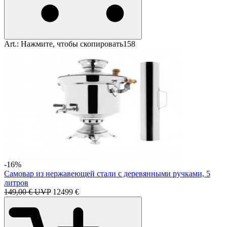
Art.:
Нажмите, чтобы скопировать
158
-16%
Самовар из нержавеющей стали с деревянными ручками, 5
литров
149,00 € UVP
124
99
€