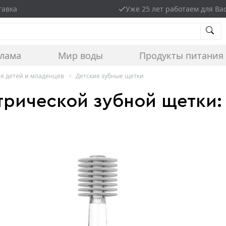
тавка
Уже 25 лет работаем для Ва
клама
Мир воды
Продукты питания
для детей и младенцев
Детские зубные щетки
трической зубной щетки: