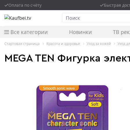
Оплата по счёту
Быстрая дос
Поиск
Все категории
Новинки
ТВ ре
Стартовая страница
Красота и здоровье
Уход за кожей
Уход 
MEGA TEN Фигурка элек