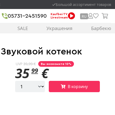
с
Большой ассортимент товаров
Kaufbei TV
05731-2451590
RU
Livestream
SALE
Украшения
Барбекю
 Звуковой котенок
UVP
39,99 €
Вы экономите 10%
35
€
99
В корзину