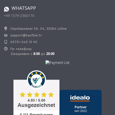
Заказ из Швейцарии
WHATSAPP
+49 1579-2360170
OPAL_WITHDRAW_LINK_TEXT
Oeynhausener Str. 54, 32584 Löhne
support@kaufbei.tv
05731-245 15 90
По телефону
8:00
20:00
Ежедневно с
до