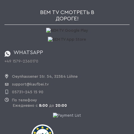
Kaufbei TV Livestream
Impressum
Рассылка
Jobs
AGB
BEM TV СМОТРЕТЬ В
Kaufbei Журнал
Политика конфиденциальности
ДОРОГЕ!
Партнерская программа
Оплата и Доставка
Каталог
Правила возврата
Регулировка батареи
Заказ из Швейцарии
WHATSAPP
+49 1579-2360170
OPAL_WITHDRAW_LINK_TEXT
Oeynhausener Str. 54, 32584 Löhne
support@kaufbei.tv
05731-245 15 90
По телефону
Ежедневно с
8:00
до
20:00