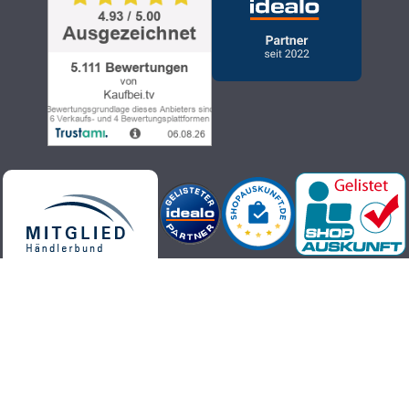
Телемагазин Kaufbei.tv - высококачественные, актуальные и
модные товары