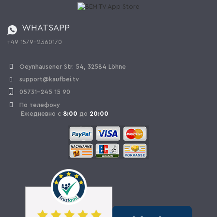
Регулировка батареи
Заказ из Швейцарии
WHATSAPP
+49 1579-2360170
OPAL_WITHDRAW_LINK_TEXT
Oeynhausener Str. 54, 32584 Löhne
support@kaufbei.tv
05731-245 15 90
По телефону
Ежедневно с
8:00
до
20:00