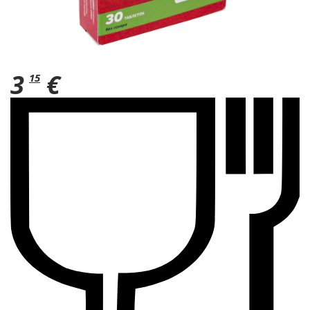
3
€
15