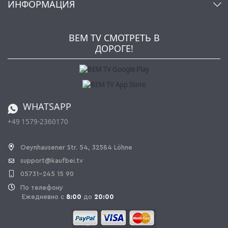
ИНФОРМАЦИЯ
Мой список желаний
Ритейлеры и Производители
Kaufbei TV Livestream
Impressum
Рассылка
Jobs
AGB
BEM TV СМОТРЕТЬ В
Kaufbei Журнал
Политика конфиденциальности
ДОРОГЕ!
Партнерская программа
Оплата и Доставка
Каталог
Правила возврата
Регулировка батареи
Заказ из Швейцарии
WHATSAPP
+49 1579-2360170
OPAL_WITHDRAW_LINK_TEXT
Oeynhausener Str. 54, 32584 Löhne
support@kaufbei.tv
05731-245 15 90
По телефону
Ежедневно с
8:00
до
20:00