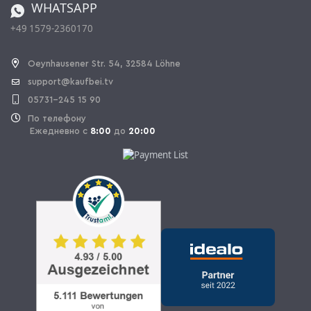
WHATSAPP
+49 1579-2360170
OPAL_WITHDRAW_LINK_TEXT
Oeynhausener Str. 54, 32584 Löhne
support@kaufbei.tv
05731-245 15 90
По телефону
Ежедневно с
8:00
до
20:00