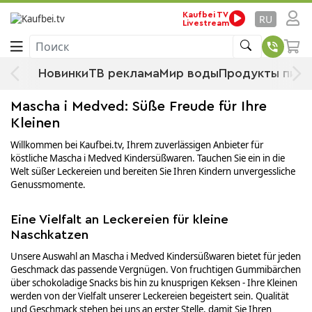
Mascha i Medved
Стартовая страница
По производителям
Kaufbei TV
RU
Livestream
Поиск
Mascha i Medved
Новинки
ТВ реклама
Мир воды
Продукты пита
Mascha i Medved: Süße Freude für Ihre
Kleinen
Willkommen bei Kaufbei.tv, Ihrem zuverlässigen Anbieter für
köstliche Mascha i Medved Kindersüßwaren. Tauchen Sie ein in die
Welt süßer Leckereien und bereiten Sie Ihren Kindern unvergessliche
Genussmomente.
Eine Vielfalt an Leckereien für kleine
Naschkatzen
Unsere Auswahl an Mascha i Medved Kindersüßwaren bietet für jeden
Geschmack das passende Vergnügen. Von fruchtigen Gummibärchen
über schokoladige Snacks bis hin zu knusprigen Keksen - Ihre Kleinen
werden von der Vielfalt unserer Leckereien begeistert sein. Qualität
und Geschmack stehen bei uns an erster Stelle, damit Sie Ihren