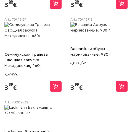
09
29
3
€
3
€
Art.:
70445134
Art.:
70445718
Balcanika Арбузы
Семилукская Трапеза
маринованные, 980 г
Овощная закуска
4,07 €/кг
Македонская, 460г
7,37 €/кг
39
99
3
€
3
€
Art.:
70202432
Lackmann Баклажаны с