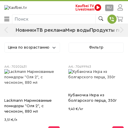
Kaufbei TV
Стартовая страница
Продукты питания
RU
Livestream
Продовольственные товары
Готовые блюда и консервы
Поиск
Деликатесы и антипасти
Новинки
ТВ реклама
Мир воды
Продукты пита
Деликатесы и антипасти
Цена по возрастанию
Фильтр
Art.:
70202431
Art.:
70499963
Кубаночка Икра из
Lackmann Маринованные
болгарского перца, 350г
помидоры "Оля 2", с
9,40 €/кг
чесноком, 880 мл
3,51 €/л