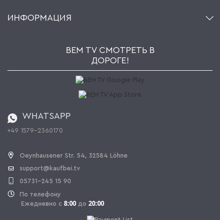
Аккаунт
О нас
ИНФОРМАЦИЯ
Мой список желаний
Ритейлеры и Производители
Kaufbei TV Livestream
Impressum
Рассылка
Jobs
AGB
BEM TV СМОТРЕТЬ В
Kaufbei Журнал
Политика конфиденциальности
ДОРОГЕ!
Партнерская программа
Оплата и Доставка
Каталог
Правила возврата
Регулировка батареи
Заказ из Швейцарии
WHATSAPP
+49 1579-2360170
OPAL_WITHDRAW_LINK_TEXT
Oeynhausener Str. 54, 32584 Löhne
support@kaufbei.tv
05731-245 15 90
По телефону
8:00
20:00
Ежедневно с
до