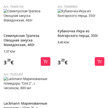
Art.:
70445134
Art.:
70499963
Кубаночка Икра из
Семилукская Трапеза
болгарского перца, 350г
Овощная закуска
9,40 €/кг
Македонская, 460г
7,37 €/кг
39
29
3
€
3
€
Art.:
70202431
Lackmann Маринованные
помидоры "Оля 2", с