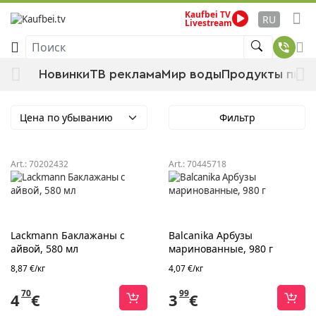
Kaufbei TV
Стартовая страница
Продукты питания
RU
Livestream
Продовольственные товары
Готовые блюда и консервы
Поиск
Деликатесы и антипасти
Новинки
ТВ реклама
Мир воды
Продукты пита
Деликатесы и антипасти
Цена по убыванию
Фильтр
Art.:
70202432
Art.:
70445718
Lackmann Баклажаны с
Balcanika Арбузы
айвой, 580 мл
маринованные, 980 г
8,87 €/кг
4,07 €/кг
70
99
4
€
3
€