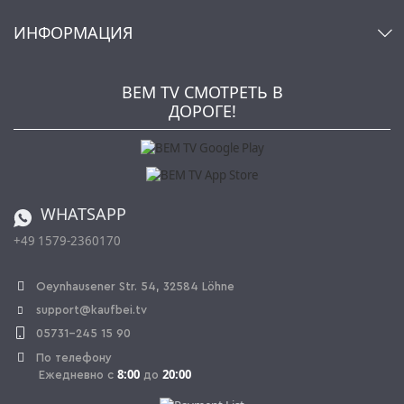
Аккаунт
О нас
ИНФОРМАЦИЯ
Мой список желаний
Ритейлеры и Производители
Kaufbei TV Livestream
Impressum
Рассылка
Jobs
AGB
BEM TV СМОТРЕТЬ В
Kaufbei Журнал
Политика конфиденциальности
ДОРОГЕ!
Партнерская программа
Оплата и Доставка
Каталог
Правила возврата
Регулировка батареи
Заказ из Швейцарии
WHATSAPP
+49 1579-2360170
OPAL_WITHDRAW_LINK_TEXT
Oeynhausener Str. 54, 32584 Löhne
support@kaufbei.tv
05731-245 15 90
По телефону
8:00
20:00
Ежедневно с
до