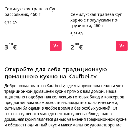
Семилукская трапеза Суп-
рассольник, 460 г
Семилукская трапеза Суп
харчо с полулуками по-
6,74 €/кг
грузински, 460 г
6,26 €/кг
10
88
3
€
2
€
Откройте для себя традиционную
домашнюю кухню на Kaufbei.tv
Добро пожаловать на Kaufbei.tv, где мы приносим тепло и уют
традиционной домашней кухни прямо к вам домой. Наша
тщательно подобранная коллекция готовых блюд и консервов
предлагает вам возможность наслаждаться классическими,
сытными блюдами в любое время и без особых усилий. От
сытного тушеного мяса до нежных тушеных блюд - наша
домашняя кухня является данью уважения традиционной кухне
и обещает подлинный вкус и максимальное удовлетворение.