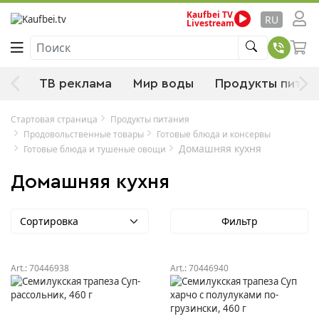
Kaufbei TV
RU
Livestream
Поиск
нки
ТВ реклама
Мир воды
Продукты питан
Стартовая страница
Продукты питания
Продовольственные товары
Готовые блюда и консервы
Домашняя кухня
Готовые блюда и тушеные овощи
Домашняя кухня
Сортировка
Фильтр
Art.:
70446938
Art.:
70446940