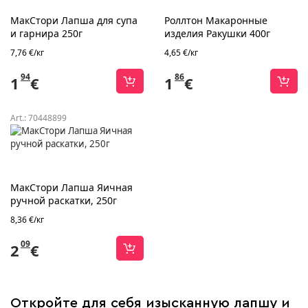
МакСтори Лапша для супа
Роллтон Макаронные
и гарнира 250г
изделия Ракушки 400г
7,76 €/кг
4,65 €/кг
94
86
1
€
1
€
Art.:
70448899
МакСтори Лапша Яичная
ручной раскатки, 250г
8,36 €/кг
09
2
€
Откройте для себя изысканную лапшу и