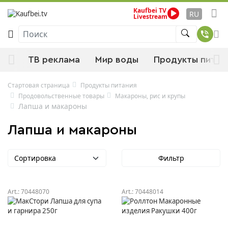
Kaufbei TV
RU
Livestream
Поиск
нки
ТВ реклама
Мир воды
Продукты питан
Стартовая страница
Продукты питания
Продовольственные товары
Макароны, рис и крупы
Лапша и макароны
Лапша и макароны
Сортировка
Фильтр
Art.:
70448070
Art.:
70448014