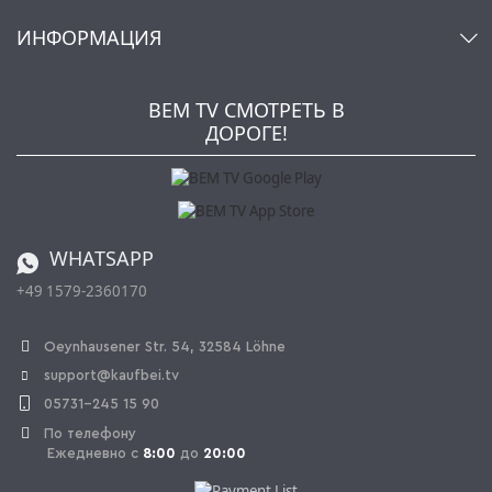
Аккаунт
О нас
ИНФОРМАЦИЯ
Мой список желаний
Ритейлеры и Производители
Kaufbei TV Livestream
Impressum
Рассылка
Jobs
AGB
BEM TV СМОТРЕТЬ В
Kaufbei Журнал
Политика конфиденциальности
ДОРОГЕ!
Партнерская программа
Оплата и Доставка
Каталог
Правила возврата
Регулировка батареи
Заказ из Швейцарии
WHATSAPP
+49 1579-2360170
OPAL_WITHDRAW_LINK_TEXT
Oeynhausener Str. 54, 32584 Löhne
support@kaufbei.tv
05731-245 15 90
По телефону
Ежедневно с
8:00
до
20:00