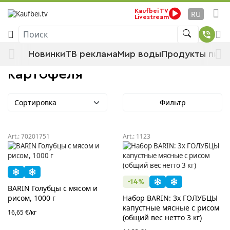
Стартовая страница
Продукты питания
Kaufbei TV
RU
Livestream
Замороженные продукты
Поиск
Овощи, зелень и продукты из картофеля
Новинки
ТВ реклама
Мир воды
Продукты пита
Овощи, зелень и продукты из
картофеля
Сортировка
Фильтр
Art.:
70201751
Art.:
1123
-14%
BARIN Голубцы с мясом и
рисом, 1000 г
Набор BARIN: 3х ГОЛУБЦЫ
капустные мясные с рисом
16,65 €/кг
(общий вес нетто 3 кг)