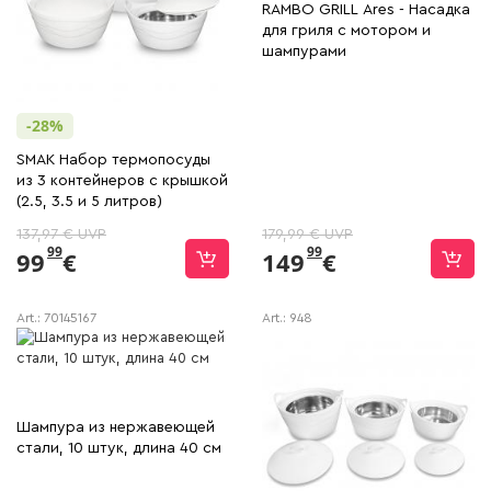
RAMBO GRILL Ares - Насадка
для гриля с мотором и
шампурами
-28%
SMAK Набор термопосуды
из 3 контейнеров с крышкой
(2.5, 3.5 и 5 литров)
137,97 € UVP
179,99 € UVP
99
99
99
€
149
€
Art.:
70145167
Art.:
948
Шампура из нержавеющей
стали, 10 штук, длина 40 см