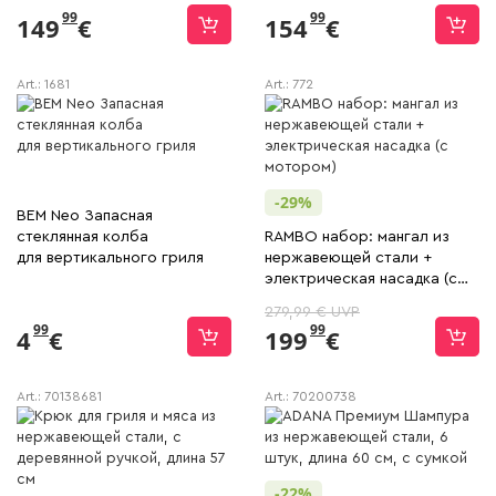
99
99
149
€
154
€
Art.:
1681
Art.:
772
-29%
BEM Neo Запасная
стеклянная колба
RAMBO набор: мангал из
для вертикального гриля
нержавеющей стали +
электрическая насадка (с
мотором)
279,99 € UVP
99
99
4
€
199
€
Art.:
70138681
Art.:
70200738
-22%