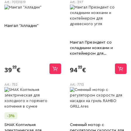
Art.:
70131819
Art.:
397
Мангал "Алладин"
Мангал Президент со
складными ножками и
контейнером для
древесного угля
99
99
39
€
94
€
Art.:
752
Art.:
7713
-3%
SMAK Коптильня
Сменный мотор с
электрическая для
регулятором скорости для