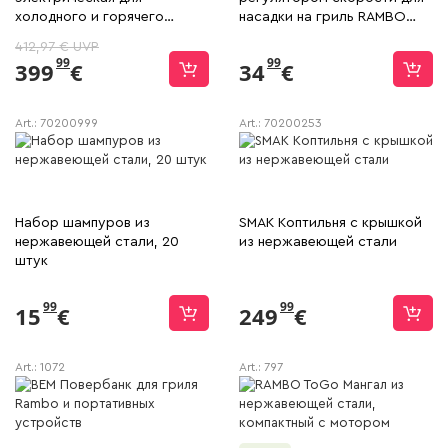
холодного и горячего
насадки на гриль RAMBO
копчения в сумке
GRILL Ares
412,97 € UVP
99
99
399
€
34
€
Art.:
70200999
Art.:
70200253
Набор шампуров из
SMAK Коптильня с крышкой
нержавеющей стали, 20
из нержавеющей стали
штук
99
99
15
€
249
€
Art.:
1072
Art.:
797