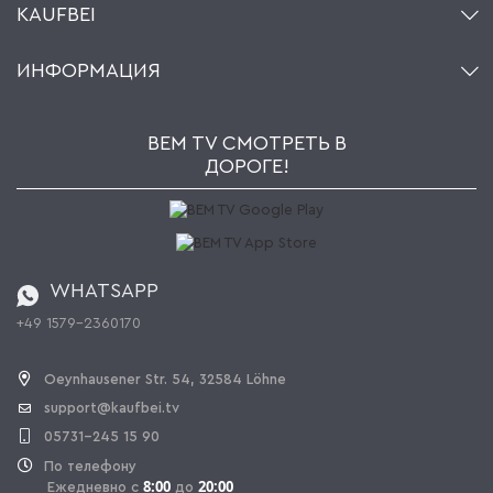
KAUFBEI
Корзина
Аккаунт
О нас
ИНФОРМАЦИЯ
Мой список желаний
Ритейлеры и Производители
Kaufbei TV Livestream
Impressum
Рассылка
Jobs
AGB
BEM TV СМОТРЕТЬ В
Kaufbei Журнал
Политика конфиденциальности
ДОРОГЕ!
Партнерская программа
Оплата и Доставка
Каталог
Правила возврата
Регулировка батареи
Заказ из Швейцарии
WHATSAPP
+49 1579-2360170
OPAL_WITHDRAW_LINK_TEXT
Oeynhausener Str. 54, 32584 Löhne
support@kaufbei.tv
05731-245 15 90
По телефону
8:00
20:00
Ежедневно с
до