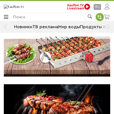
Kaufbei TV
Стартовая страница
Тематические рубрики
RU
Livestream
Дача, сад и хозяйственные товары
Поиск
Для настоящих профессионалов барбекю и гриля
Новинки
ТВ реклама
Мир воды
Продукты пита