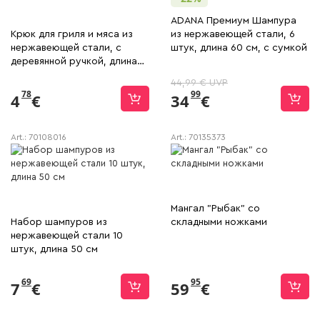
ADANA Премиум Шампура
Крюк для гриля и мяса из
из нержавеющей стали, 6
нержавеющей стали, с
штук, длина 60 см, с сумкой
деревянной ручкой, длина
57 см
44,99 € UVP
78
99
4
€
34
€
Art.:
70108016
Art.:
70135373
Мангал "Рыбак" со
Набор шампуров из
складными ножками
нержавеющей стали 10
штук, длина 50 см
69
95
7
€
59
€