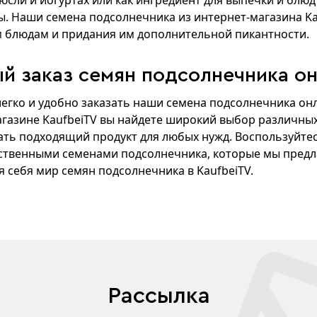
мюсли и йогуртах или как ингредиент для выпечки и блю
. Наши семена подсолнечника из интернет-магазина Ka
м блюдам и придания им дополнительной пикантности.
й заказ семян подсолнечника он
егко и удобно заказать наши семена подсолнечника онл
газине KaufbeiTV вы найдете широкий выбор различных
ать подходящий продукт для любых нужд. Воспользуйт
ственными семенами подсолнечника, которые мы предла
я себя мир семян подсолнечника в KaufbeiTV.
Рассылка