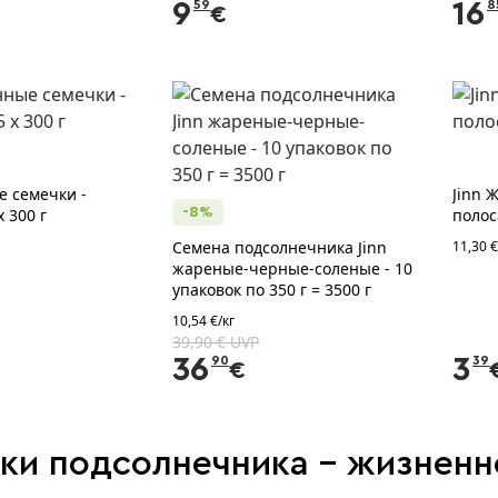
9
59
16
8
€
е семечки -
Jinn 
x 300 г
-8%
полос
Семена подсолнечника Jinn
11,30 €
жареные-черные-соленые - 10
упаковок по 350 г = 3500 г
10,54 €/кг
39,90 € UVP
36
90
3
39
€
ки подсолнечника - жизненн