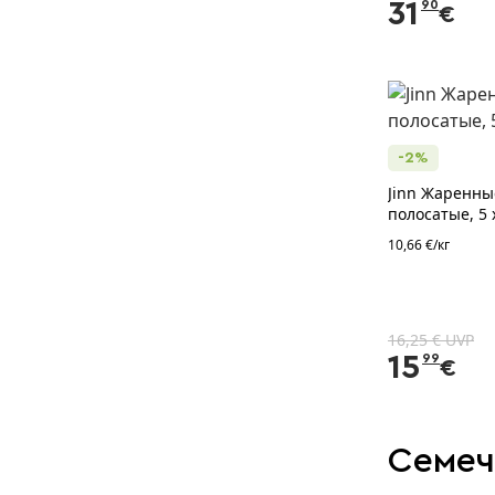
31
90
€
-2%
Jinn Жаренны
полосатые, 5 
10,66 €/кг
16,25 € UVP
15
99
€
Семеч