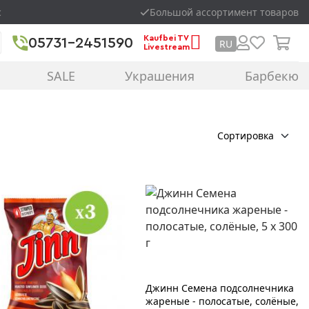
с
Большой ассортимент товаров
Kaufbei TV
05731-2451590
RU
Livestream
SALE
Украшения
Барбекю
Сортировка
Джинн Семена подсолнечника
жареные - полосатые, солёные,