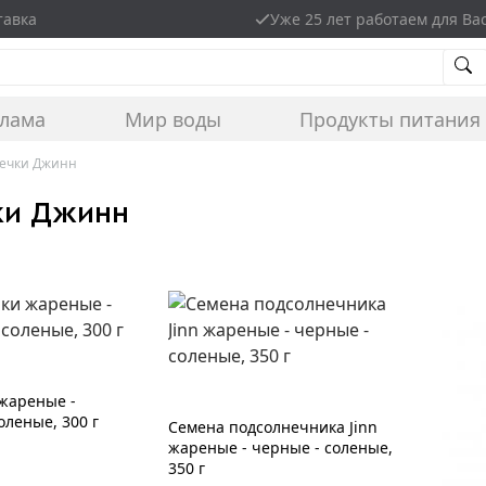
тавка
Уже 25 лет работаем для Ва
клама
Мир воды
Продукты питания
мечки Джинн
ки Джинн
 жареные -
оленые, 300 г
Семена подсолнечника Jinn
жареные - черные - соленые,
350 г