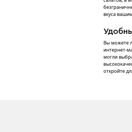
салатов, в 
безграничны
вкуса ваши
Удобны
Вы можете л
интернет-ма
могли выбр
высококаче
откройте дл