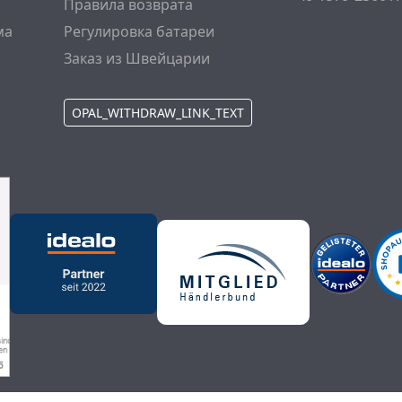
Правила возврата
ма
Регулировка батареи
Заказ из Швейцарии
OPAL_WITHDRAW_LINK_TEXT