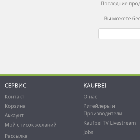
Последние прод
Вы можете бес
СЕРВИС
KAUFBEI
Контакт
О нас
Корзина
Ритейлеры и
Производители
Аккаунт
Kaufbei TV Livestream
Мой список желаний
Jobs
Рассылка