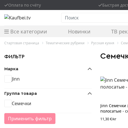
Оплата по счёту
Быстрая дос
Поиск
Все категории
Новинки
ТВ ре
Стартовая страница
Тематические рубрики
Русская кухня
Се
Семеч
ФИЛЬТР
Марка
Jinn
Группа товара
Семечки
Jinn Семечки
полосатые - с
Применить фильтр
11,30 €/кг