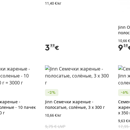
11,40 €/кг
Jinn 
полос
10,66 €
3
99
9
59
€
-2%
-6%
 жареные -
Jinn Семечки жареные -
Семен
оленые - 10 пачек
полосатые, солёные, 3 х 300 г
жарен
0 г
x 350 
10,66 €/кг
9,63 €/
9,75 € UVP
17,95