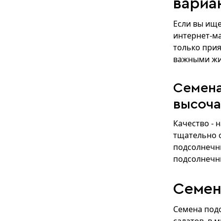
вариа
Если вы ище
интернет-м
только прия
важными жи
Семена
высоча
Качество - 
тщательно 
подсолнечни
подсолнечни
Семен
Семена подс