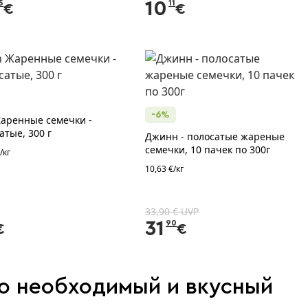
5
10
11
€
€
-6%
Жаренные семечки -
атые, 300 г
Джинн - полосатые жареные
семечки, 10 пачек по 300г
/кг
10,63 €/кг
33,90 € UVP
31
90
€
€
о необходимый и вкусный