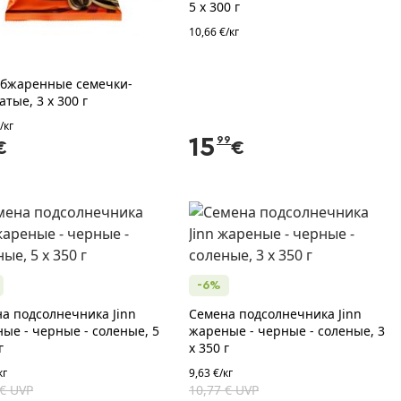
5 х 300 г
10,66 €/кг
Обжаренные семечки-
атые, 3 x 300 г
/кг
15
99
€
€
-6%
а подсолнечника Jinn
Семена подсолнечника Jinn
ые - черные - соленые, 5
жареные - черные - соленые, 3
г
x 350 г
кг
9,63 €/кг
 € UVP
10,77 € UVP