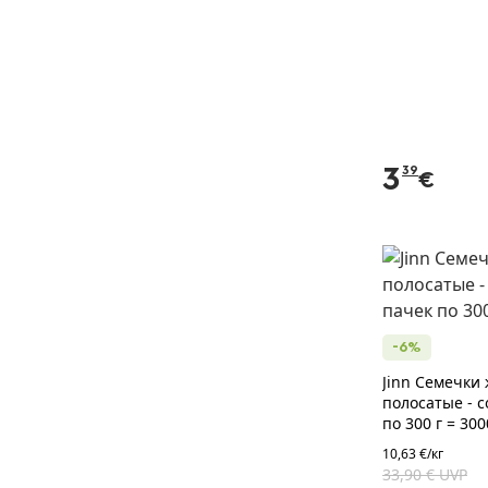
3
39
€
-6%
Jinn Семечки
полосатые - с
по 300 г = 300
10,63 €/кг
33,90 € UVP