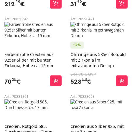
40
90
212
€
31
€
Art.:
70830646
Art.:
70990421
-3%
Farbenfrohe Creolen aus
Ohrringe aus 585er Rotgold
925er Silber mit bunten
mit Zirkonia im
Zirkonia, Höhe ca. 15 mm
extravaganten Design
544,70 € UVP
20
00
70
€
528
€
Art.:
70831861
Art.:
70828098
Creolen, Rotgold 585,
Creolen aus Silber 925, mit
Durchmesser ca. 17 mm
rosa Zirkonia