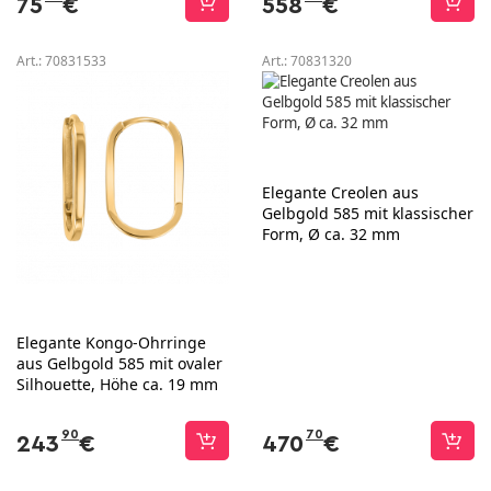
75
€
558
€
Art.:
70831533
Art.:
70831320
Elegante Creolen aus
Gelbgold 585 mit klassischer
Form, Ø ca. 32 mm
Elegante Kongo-Ohrringe
aus Gelbgold 585 mit ovaler
Silhouette, Höhe ca. 19 mm
90
70
243
€
470
€