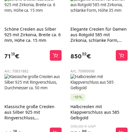
Schöne Creolen aus Silber
Elegante Creolen für Damen
925 mit Zirkonia, Breite ca. 6
aus Rotgold 585 mit
mm, Höhe ca. 15 mm
Zirkonia, schlanke Form,
Höhe 35 mm
10
50
71
€
850
€
Art.:
70831882
Art.:
70990098
-15%
Klassische große Creolen
Halbcreolen mit
aus Silber 925 mit
Klappverschluss aus 585
Ringverschluss,
Gelbgold
Durchmesser ca. 50 mm
390,00 € UVP
10
00