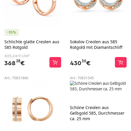
-15%
Schlichte glatte Creolen aus
Sokolov Creolen aus 585
585 Rotgold
Rotgold mit Diamantschliff
435,24 € UVP
28
56
368
€
430
€
Art.:
70831866
Art.:
70831545
Schöne Creolen aus
Gelbgold 585, Durchmesser
ca. 25 mm