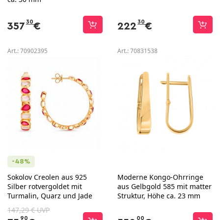
30
30
357
€
222
€
Art.:
70902395
Art.:
70831538
-48%
Sokolov Creolen aus 925
Moderne Kongo-Ohrringe
Silber rotvergoldet mit
aus Gelbgold 585 mit matter
Turmalin, Quarz und Jade
Struktur, Höhe ca. 23 mm
147,29 € UVP
90
00