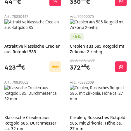
44
€
330
€
Art.:
70830447
Art.:
70990075
-4%
Attraktive klassische Creolen
Creolen aus 585 Rotgold mt
aus Rotgold 585
Zirkonia 2-reihig
388,70 € UVP
00
90
423
€
372
€
Art.:
70830662
Art.:
70832009
Klassische Creolen aus
Creolen, Russisches Rotgold
Rotgold 585, Durchmesser
585, mit Zirkonia, Höhe ca.
ca. 32 mm
27 mm