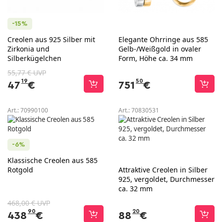
-15%
Creolen aus 925 Silber mit
Elegante Ohrringe aus 585
Zirkonia und
Gelb-/Weißgold in ovaler
Silberkügelchen
Form, Höhe ca. 34 mm
55,77 € UVP
19
50
47
€
751
€
Art.:
70990100
Art.:
70830531
-6%
Klassische Creolen aus 585
Rotgold
Attraktive Creolen in Silber
925, vergoldet, Durchmesser
ca. 32 mm
468,00 € UVP
90
20
438
€
88
€