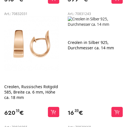
Art.:
70832031
Art.:
70831243
Creolen in Silber 925,
Durchmesser ca. 14 mm
Creolen, Russisches Rotgold
585, Breite ca. 6 mm, Höhe
ca. 18 mm
10
20
620
€
16
€