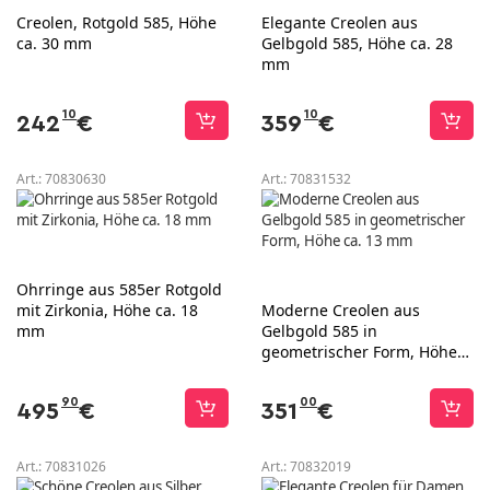
Creolen, Rotgold 585, Höhe
Elegante Creolen aus
ca. 30 mm
Gelbgold 585, Höhe ca. 28
mm
10
10
242
€
359
€
Art.:
70830630
Art.:
70831532
Ohrringe aus 585er Rotgold
mit Zirkonia, Höhe ca. 18
Moderne Creolen aus
mm
Gelbgold 585 in
geometrischer Form, Höhe
ca. 13 mm
90
00
495
€
351
€
Art.:
70831026
Art.:
70832019