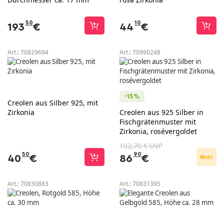
50
10
193
€
44
€
Art.:
70829694
Art.:
70990248
-15%
Creolen aus Silber 925, mit
Zirkonia
Creolen aus 925 Silber in
Fischgrätenmuster mit
Zirkonia, rosévergoldet
102,70 € UVP
50
90
40
€
86
€
Art.:
70830883
Art.:
70831395