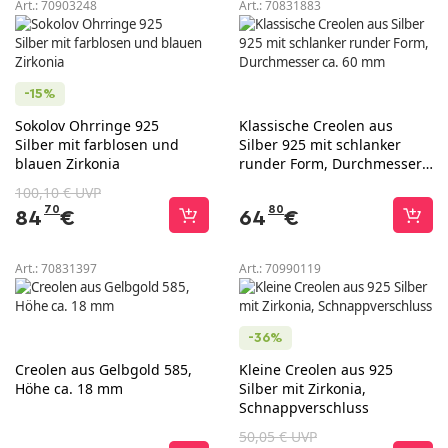
Art.:
70903248
Art.:
70831883
-15%
Sokolov Ohrringe 925
Klassische Creolen aus
Silber mit farblosen und
Silber 925 mit schlanker
blauen Zirkonia
runder Form, Durchmesser
ca. 60 mm
100,10 € UVP
70
80
84
€
64
€
Art.:
70831397
Art.:
70990119
-36%
Creolen aus Gelbgold 585,
Kleine Creolen aus 925
Höhe ca. 18 mm
Silber mit Zirkonia,
Schnappverschluss
50,05 € UVP