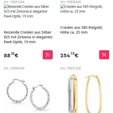
Art.:
70831244
Art.:
70830448
Creolen aus 585 Rotgold,
Reizende Creolen aus Silber
Höhe ca. 25 mm
925 mit Zirkonia in eleganter
Pavé-Optik, 19 mm
20
70
88
€
254
€
Art.:
70990246
Art.:
70831536