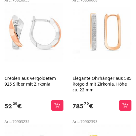
Art.:
70826955
Art.:
70830668
Creolen aus vergoldetem
Elegante Ohrhänger aus 585
925 Silber mit Zirkonia
Rotgold mit Zirkonia, Höhe
ca. 22 mm
20
70
52
€
785
€
Art.:
70903235
Art.:
70902393