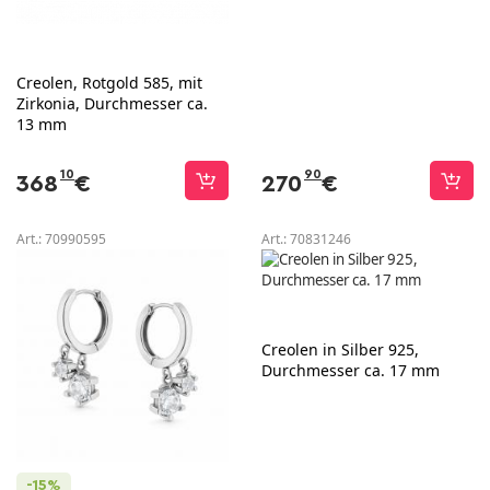
Creolen, Rotgold 585, mit
Zirkonia, Durchmesser ca.
13 mm
10
90
368
€
270
€
Art.:
70990595
Art.:
70831246
Creolen in Silber 925,
Durchmesser ca. 17 mm
-15%