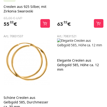
Creolen aus 925 Silber, mit
Zirkonia Swarovski
65,00 € UVP
00
90
55
€
63
€
Art.:
70831537
Art.:
70831521
Elegante Creolen aus
Gelbgold 585, Höhe ca. 12
mm
Schöne Creolen aus
Gelbgold 585, Durchmesser
ca. 30 mm