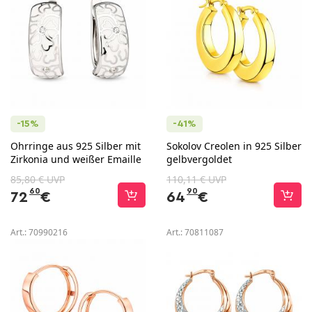
-15%
-41%
Ohrringe aus 925 Silber mit
Sokolov Creolen in 925 Silber
Zirkonia und weißer Emaille
gelbvergoldet
85,80 € UVP
110,11 € UVP
60
90
72
€
64
€
Art.:
70990216
Art.:
70811087