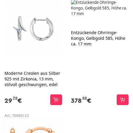
Entzückende Ohrringe-
Kongo, Gelbgold 585, Höhe
ca. 17 mm
Moderne Creolen aus Silber
925 mit Zirkonia, 13 mm,
stilvoll geschwungen, edel
70
00
29
€
378
€
Art.:
70990123