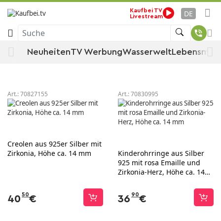
Creolen
Startseite
Schmuck
Ohrringe
Kaufbei TV
DE
Livestream
Suche
Creolen
Neuheiten
TV Werbung
Wasserwelt
Lebensmitt
Sortieren
Filtern
Art.:
70827155
Art.:
70830995
Creolen aus 925er Silber mit
Zirkonia, Höhe ca. 14 mm
Kinderohrringe aus Silber
925 mit rosa Emaille und
Zirkonia-Herz, Höhe ca. 14
mm
50
90
40
€
36
€