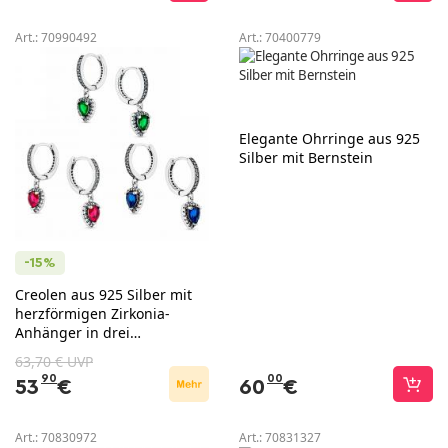
Art.:
70990492
Art.:
70400779
Elegante Ohrringe aus 925
Silber mit Bernstein
-15%
Creolen aus 925 Silber mit
herzförmigen Zirkonia-
Anhänger in drei
Farbvarianten
63,70 € UVP
90
00
53
€
60
€
Art.:
70830972
Art.:
70831327