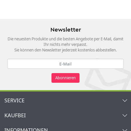
Newsletter
Die neuesten Produkte und die besten Angebote per E-Mail, damit
Ihr nichts mehr verpasst.
Sie können den Newsletter jederzeit kostenlos abbestellen.
Abonnieren
SERVICE
Kontakt
KAUFBEI
Warenkorb
Konto
Über uns
INFORMATIONEN