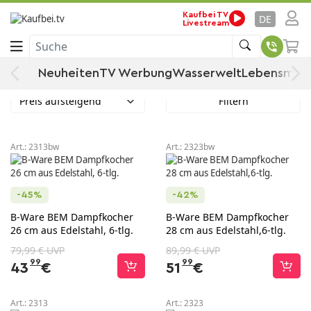
Startseite
themenwelt
Küche & Haushalt
Kaufbei TV
DE
Livestream
Mantowarka / Dampfkocher
Suche
Mantowarka / Dampfkocher
Neuheiten
TV Werbung
Wasserwelt
Lebensmitt
Preis aufsteigend
Filtern
Art.:
2313bw
Art.:
2323bw
-45%
-42%
B-Ware BEM Dampfkocher
B-Ware BEM Dampfkocher
26 cm aus Edelstahl, 6-tlg.
28 cm aus Edelstahl,6-tlg.
79,99 € UVP
89,99 € UVP
99
99
43
€
51
€
Art.:
2313
Art.:
2323