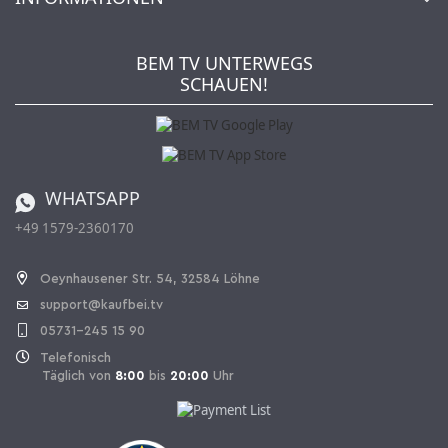
Mein Wunschzettel
Händler & Hersteller
Wie bestellen?
Kaufbei TV Livestream
Impressum
Newsletter
Jobs
AGB
BEM TV UNTERWEGS
Kaufbei Magazin
Datenschutz
SCHAUEN!
Affiliateprogramm
Zahlung und Versand
Katalog
Widerrufsbelehrung
Batterieverordnung
Bestellen aus der Schweiz
WHATSAPP
+49 1579-2360170
Vertrag widerrufen
Oeynhausener Str. 54, 32584 Löhne
support@kaufbei.tv
05731-245 15 90
Telefonisch
Täglich von
8:00
bis
20:00
Uhr