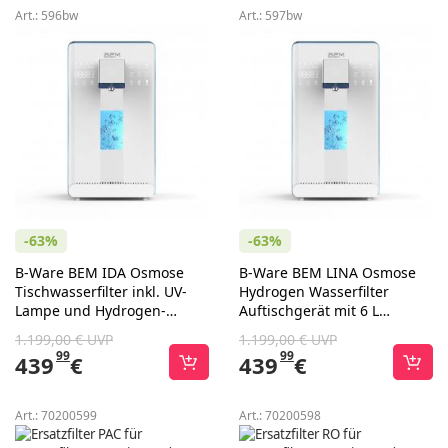
Art.:
596bw
Art.:
597bw
-63%
-63%
B-Ware BEM IDA Osmose
B-Ware BEM LINA Osmose
Tischwasserfilter inkl. UV-
Hydrogen Wasserfilter
Lampe und Hydrogen-
Auftischgerät mit 6 L
Generator, o. Behälter
Wassertank inkl. UV-
1.199,00 € UVP
1.199,00 € UVP
Wasserdesinfektion
99
99
439
€
439
€
Art.:
70200599
Art.:
70200598