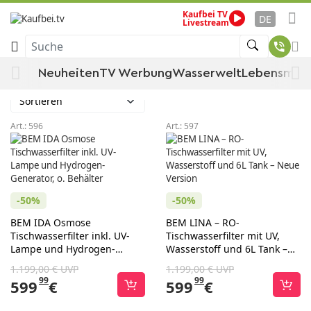
Kaufbei TV
Startseite
themenwelt
Wasserwelt
DE
Livestream
Wasserfilter BEM IDA / LINA
Suche
Wasserfilter BEM IDA / LINA
Neuheiten
TV Werbung
Wasserwelt
Lebensmitt
Sortieren
Art.:
596
Art.:
597
-50%
-50%
BEM IDA Osmose
BEM LINA – RO-
Tischwasserfilter inkl. UV-
Tischwasserfilter mit UV,
Lampe und Hydrogen-
Wasserstoff und 6L Tank –
Generator, o. Behälter
Neue Version
1.199,00 € UVP
1.199,00 € UVP
99
99
599
€
599
€