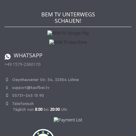
Wie bestellen?
Kaufbei TV Livestream
Impressum
Newsletter
Jobs
AGB
BEM TV UNTERWEGS
Kaufbei Magazin
Datenschutz
SCHAUEN!
Affiliateprogramm
Zahlung und Versand
Katalog
Widerrufsbelehrung
Batterieverordnung
Bestellen aus der Schweiz
WHATSAPP
+49 1579-2360170
Vertrag widerrufen
Oeynhausener Str. 54, 32584 Löhne
support@kaufbei.tv
05731-245 15 90
Telefonisch
8:00
20:00
Täglich von
bis
Uhr