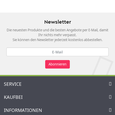
Newsletter
Die neuesten Produkte und die besten Angebote per E-Mail, damit
Ihr nichts mehr verpasst.
Sie können den Newsletter jederzeit kostenlos abbestellen.
Abonnieren
SERVICE
Kontakt
KAUFBEI
Warenkorb
Konto
Über uns
INFORMATIONEN
Mein Wunschzettel
Händler & Hersteller