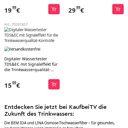
99
99
19
€
29
€
Art.:
70201857
Digitaler Wassertester
TDS&EC mit Signaleffekt für
die Trinkwasserqualität-
Kontrolle
00
15
€
Entdecken Sie jetzt bei KaufbeiTV die
Zukunft des Trinkwassers:
Die BEM IDA und LINA Osmose-Tischwasserfilter – für gesundes,