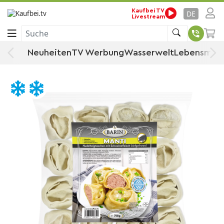
Startseite
Lebensmittel
Tiefkühlsortiment
Kaufbei TV
Pizza & Fertiggerichte
DE
Livestream
Fertiggerichte
Teigwaren
Suche
BARIN MANTI mit Schweinefleisch, 750
Neuheiten
TV Werbung
Wasserwelt
Lebensmitt
g