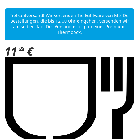
Tiefkühlversand! Wir versenden Tiefkühlware von Mo–Do.
Bestellungen, die bis 12:00 Uhr eingehen, versenden wir
am selben Tag. Der Versand erfolgt in einer Premium-
Thermobox.
11
€
05