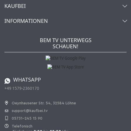
Kontakt
KAUFBEI
Warenkorb
Konto
Über uns
INFORMATIONEN
Mein Wunschzettel
Händler & Hersteller
Wie bestellen?
Kaufbei TV Livestream
Impressum
Newsletter
Jobs
AGB
BEM TV UNTERWEGS
Kaufbei Magazin
Datenschutz
SCHAUEN!
Affiliateprogramm
Zahlung und Versand
Katalog
Widerrufsbelehrung
Batterieverordnung
Bestellen aus der Schweiz
WHATSAPP
+49 1579-2360170
Vertrag widerrufen
Oeynhausener Str. 54, 32584 Löhne
support@kaufbei.tv
05731-245 15 90
Telefonisch