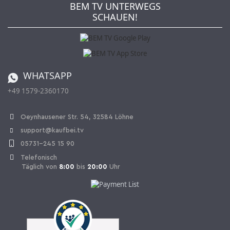
Newsletter
Jobs
AGB
BEM TV UNTERWEGS
Kaufbei Magazin
Datenschutz
SCHAUEN!
Affiliateprogramm
Zahlung und Versand
Katalog
Widerrufsbelehrung
Batterieverordnung
Bestellen aus der Schweiz
WHATSAPP
+49 1579-2360170
Vertrag widerrufen
Oeynhausener Str. 54, 32584 Löhne
support@kaufbei.tv
05731-245 15 90
Telefonisch
Täglich von
8:00
bis
20:00
Uhr