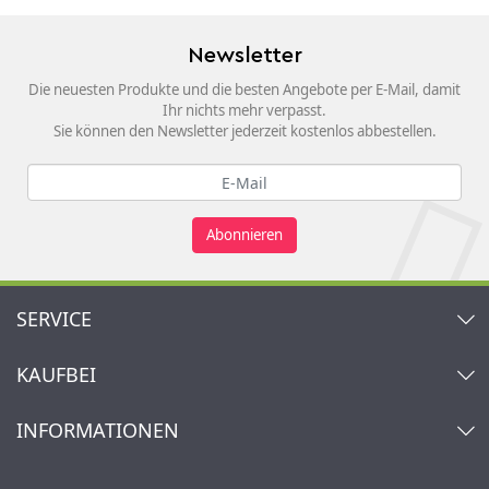
Newsletter
Die neuesten Produkte und die besten Angebote per E-Mail, damit
Ihr nichts mehr verpasst.
Sie können den Newsletter jederzeit kostenlos abbestellen.
Abonnieren
SERVICE
Kontakt
KAUFBEI
Warenkorb
Konto
Über uns
INFORMATIONEN
Mein Wunschzettel
Händler & Hersteller
Wie bestellen?
Kaufbei TV Livestream
Impressum