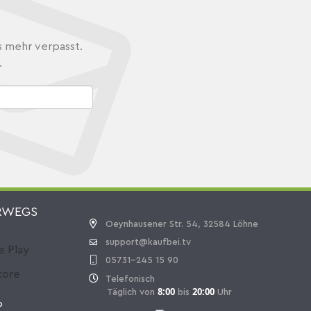
s mehr verpasst.
.
RWEGS
Oeynhausener Str. 54, 32584 Löhne
support@kaufbei.tv
05731-245 15 90
Telefonisch
8:00
20:00
Täglich von
bis
Uhr
P