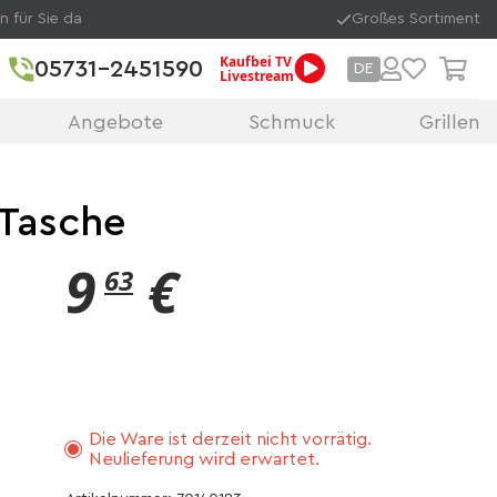
n für Sie da
Großes Sortiment
Kaufbei TV
05731-2451590
DE
Livestream
Angebote
Schmuck
Grillen
 Tasche
9
€
63
Die Ware ist derzeit nicht vorrätig.
Neulieferung wird erwartet.