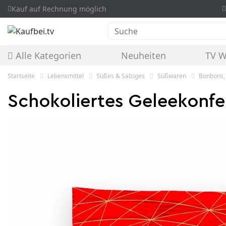
Kauf auf Rechnung möglich
Suche
Alle Kategorien
Neuheiten
TV 
Startseite
Lebensmittel
Süßes & Salziges
Süßwaren
Bonbons
Schokoliertes Geleekonf