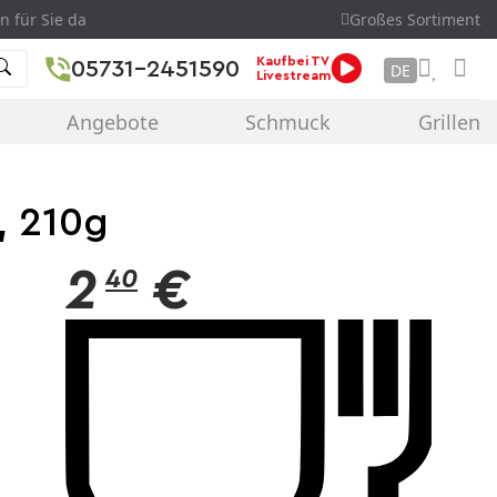
n für Sie da
Großes Sortiment
Kaufbei TV
05731-2451590
DE
Livestream
Angebote
Schmuck
Grillen
, 210g
2
€
40